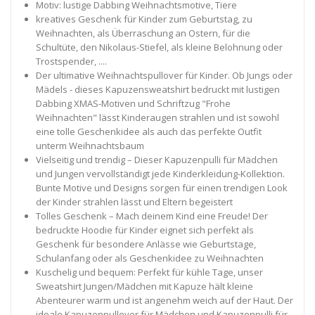
Motiv: lustige Dabbing Weihnachtsmotive, Tiere
kreatives Geschenk für Kinder zum Geburtstag, zu
Weihnachten, als Überraschung an Ostern, für die
Schultüte, den Nikolaus-Stiefel, als kleine Belohnung oder
Trostspender, ....
Der ultimative Weihnachtspullover für Kinder. Ob Jungs oder
Mädels - dieses Kapuzensweatshirt bedruckt mit lustigen
Dabbing XMAS-Motiven und Schriftzug "Frohe
Weihnachten" lässt Kinderaugen strahlen und ist sowohl
eine tolle Geschenkidee als auch das perfekte Outfit
unterm Weihnachtsbaum
Vielseitig und trendig – Dieser Kapuzenpulli für Mädchen
und Jungen vervollständigt jede Kinderkleidung-Kollektion.
Bunte Motive und Designs sorgen für einen trendigen Look
der Kinder strahlen lässt und Eltern begeistert
Tolles Geschenk – Mach deinem Kind eine Freude! Der
bedruckte Hoodie für Kinder eignet sich perfekt als
Geschenk für besondere Anlässe wie Geburtstage,
Schulanfang oder als Geschenkidee zu Weihnachten
Kuschelig und bequem: Perfekt für kühle Tage, unser
Sweatshirt Jungen/Mädchen mit Kapuze hält kleine
Abenteurer warm und ist angenehm weich auf der Haut. Der
ideale Kapuzenpullover für Mädchen und Kapuzenpulli für