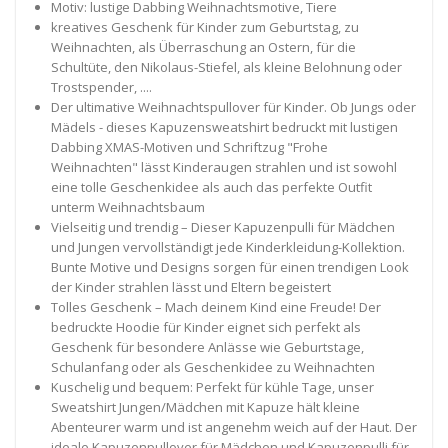
Motiv: lustige Dabbing Weihnachtsmotive, Tiere
kreatives Geschenk für Kinder zum Geburtstag, zu
Weihnachten, als Überraschung an Ostern, für die
Schultüte, den Nikolaus-Stiefel, als kleine Belohnung oder
Trostspender, ....
Der ultimative Weihnachtspullover für Kinder. Ob Jungs oder
Mädels - dieses Kapuzensweatshirt bedruckt mit lustigen
Dabbing XMAS-Motiven und Schriftzug "Frohe
Weihnachten" lässt Kinderaugen strahlen und ist sowohl
eine tolle Geschenkidee als auch das perfekte Outfit
unterm Weihnachtsbaum
Vielseitig und trendig – Dieser Kapuzenpulli für Mädchen
und Jungen vervollständigt jede Kinderkleidung-Kollektion.
Bunte Motive und Designs sorgen für einen trendigen Look
der Kinder strahlen lässt und Eltern begeistert
Tolles Geschenk – Mach deinem Kind eine Freude! Der
bedruckte Hoodie für Kinder eignet sich perfekt als
Geschenk für besondere Anlässe wie Geburtstage,
Schulanfang oder als Geschenkidee zu Weihnachten
Kuschelig und bequem: Perfekt für kühle Tage, unser
Sweatshirt Jungen/Mädchen mit Kapuze hält kleine
Abenteurer warm und ist angenehm weich auf der Haut. Der
ideale Kapuzenpullover für Mädchen und Kapuzenpulli für