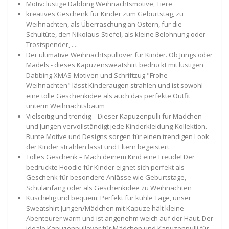
Motiv: lustige Dabbing Weihnachtsmotive, Tiere
kreatives Geschenk für Kinder zum Geburtstag, zu
Weihnachten, als Überraschung an Ostern, für die
Schultüte, den Nikolaus-Stiefel, als kleine Belohnung oder
Trostspender, ....
Der ultimative Weihnachtspullover für Kinder. Ob Jungs oder
Mädels - dieses Kapuzensweatshirt bedruckt mit lustigen
Dabbing XMAS-Motiven und Schriftzug "Frohe
Weihnachten" lässt Kinderaugen strahlen und ist sowohl
eine tolle Geschenkidee als auch das perfekte Outfit
unterm Weihnachtsbaum
Vielseitig und trendig – Dieser Kapuzenpulli für Mädchen
und Jungen vervollständigt jede Kinderkleidung-Kollektion.
Bunte Motive und Designs sorgen für einen trendigen Look
der Kinder strahlen lässt und Eltern begeistert
Tolles Geschenk – Mach deinem Kind eine Freude! Der
bedruckte Hoodie für Kinder eignet sich perfekt als
Geschenk für besondere Anlässe wie Geburtstage,
Schulanfang oder als Geschenkidee zu Weihnachten
Kuschelig und bequem: Perfekt für kühle Tage, unser
Sweatshirt Jungen/Mädchen mit Kapuze hält kleine
Abenteurer warm und ist angenehm weich auf der Haut. Der
ideale Kapuzenpullover für Mädchen und Kapuzenpulli für