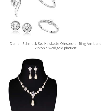
Damen Schmuck Set Halskette Ohrstecker Ring Armband
Zirkonia weißgold plattiert