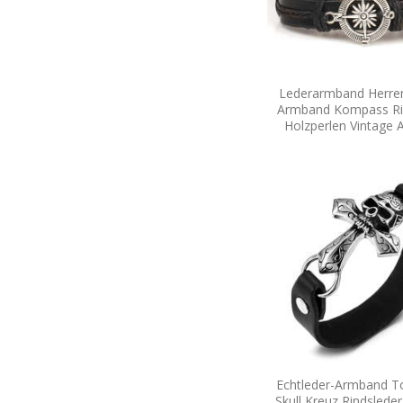
Lederarmband Herren 
Armband Kompass Ri
Holzperlen Vintage 
Echtleder-Armband T
Skull Kreuz Rindslede