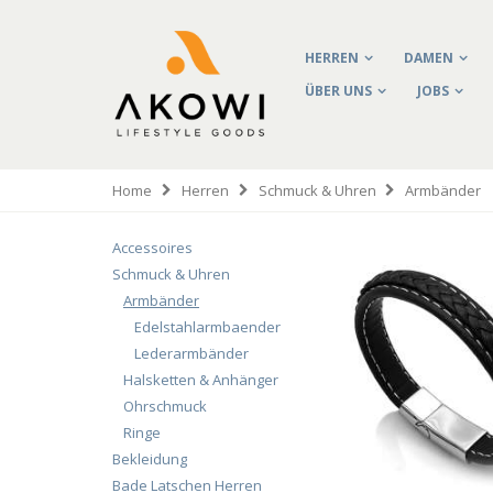
HERREN
DAMEN
ÜBER UNS
JOBS
Home
Herren
Schmuck & Uhren
Armbänder
Accessoires
Schmuck & Uhren
Armbänder
Edelstahlarmbaender
Lederarmbänder
Halsketten & Anhänger
Ohrschmuck
Ringe
Bekleidung
Bade Latschen Herren