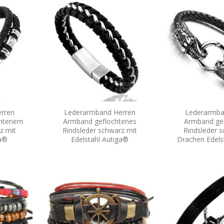
rren
Lederarmband Herren
Lederarmba
chtenem
Armband geflochtenes
Armband ge
z mit
Rindsleder schwarz mit
Rindsleder s
ga®
Edelstahl Autiga®
Drachen Edels