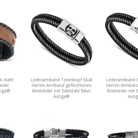
 X-Naht
Lederarmband Totenkopf Skull
Lederarmband E
leder
Herren Armband geflochtenes
Herren Armband
tiga®
Rindsleder mit Edelstahl Biker
Rindsleder mit E
Autiga®
Auti