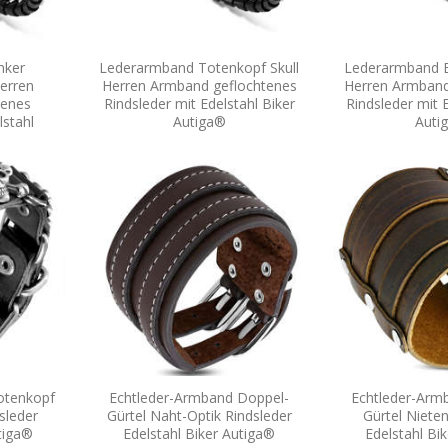
nker
Lederarmband Totenkopf Skull
Lederarmband E
erren
Herren Armband geflochtenes
Herren Armband
tenes
Rindsleder mit Edelstahl Biker
Rindsleder mit E
lstahl
Autiga®
Auti
otenkopf
Echtleder-Armband Doppel-
Echtleder-Arm
sleder
Gürtel Naht-Optik Rindsleder
Gürtel Nieten
tiga®
Edelstahl Biker Autiga®
Edelstahl Bi