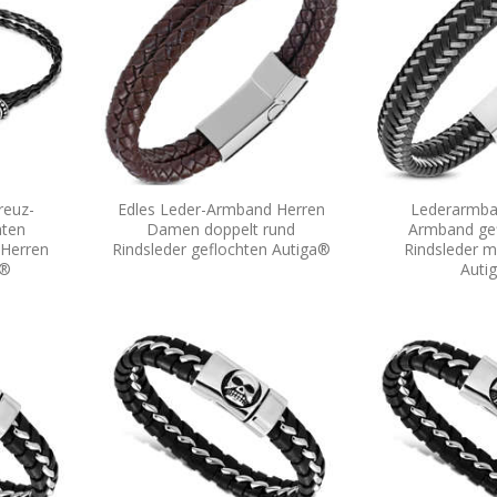
reuz-
Edles Leder-Armband Herren
Lederarmba
hten
Damen doppelt rund
Armband ge
 Herren
Rindsleder geflochten Autiga®
Rindsleder mi
a®
Auti