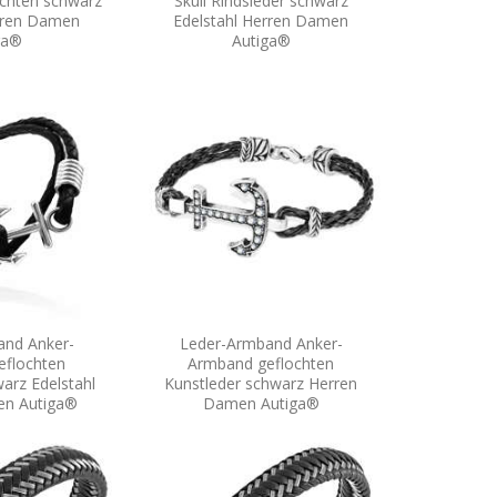
ochten schwarz
Skull Rindsleder schwarz
erren Damen
Edelstahl Herren Damen
ga®
Autiga®
and Anker-
Leder-Armband Anker-
eflochten
Armband geflochten
arz Edelstahl
Kunstleder schwarz Herren
en Autiga®
Damen Autiga®