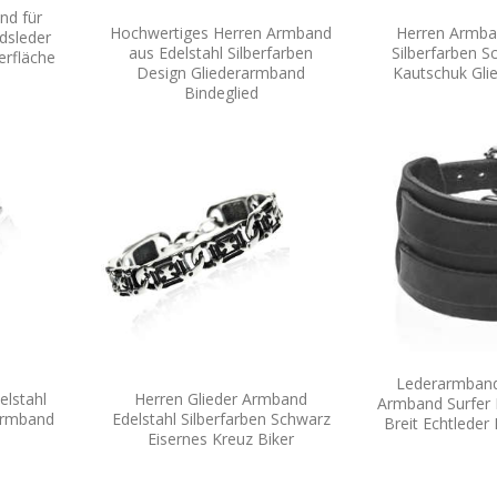
nd für
Hochwertiges Herren Armband
Herren Armba
ndsleder
aus Edelstahl Silberfarben
Silberfarben S
erfläche
Design Gliederarmband
Kautschuk Gl
Bindeglied
Lederarmband
lstahl
Herren Glieder Armband
Armband Surfer
rarmband
Edelstahl Silberfarben Schwarz
Breit Echtleder
Eisernes Kreuz Biker