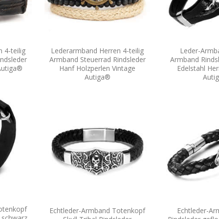
4-teilig
Lederarmband Herren 4-teilig
Leder-Armb
ndsleder
Armband Steuerrad Rindsleder
Armband Rinds
Autiga®
Hanf Holzperlen Vintage
Edelstahl H
Autiga®
Auti
otenkopf
Echtleder-Armband Totenkopf
Echtleder-A
r schwarz