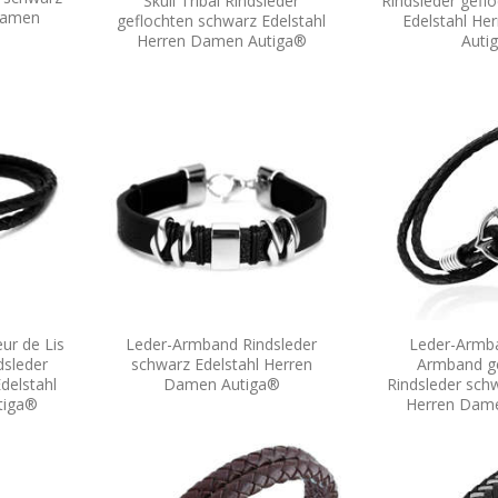
Skull Tribal Rindsleder
Rindsleder gefl
 Damen
geflochten schwarz Edelstahl
Edelstahl H
Herren Damen Autiga®
Auti
ur de Lis
Leder-Armband Rindsleder
Leder-Armb
dsleder
schwarz Edelstahl Herren
Armband g
delstahl
Damen Autiga®
Rindsleder schw
tiga®
Herren Dam