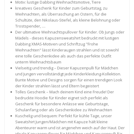
Motiv: lustige Dabbing Weihnachtsmotive, Tiere
kreatives Geschenk für Kinder zum Geburtstag, zu
Weihnachten, als Überraschung an Ostern, für die
Schultüte, den Nikolaus-Stiefel, als kleine Belohnung oder
Trostspender, ....
Der ultimative Weihnachtspullover für Kinder. Ob Jungs oder
Mädels - dieses Kapuzensweatshirt bedruckt mit lustigen
Dabbing XMAS-Motiven und Schriftzug "Frohe
Weihnachten" lässt Kinderaugen strahlen und ist sowohl
eine tolle Geschenkidee als auch das perfekte Outfit
unterm Weihnachtsbaum
Vielseitig und trendig – Dieser Kapuzenpulli für Mädchen
und Jungen vervollständigt jede Kinderkleidung-Kollektion.
Bunte Motive und Designs sorgen für einen trendigen Look
der Kinder strahlen lässt und Eltern begeistert
Tolles Geschenk – Mach deinem Kind eine Freude! Der
bedruckte Hoodie für Kinder eignet sich perfekt als
Geschenk für besondere Anlässe wie Geburtstage,
Schulanfang oder als Geschenkidee zu Weihnachten
Kuschelig und bequem: Perfekt für kühle Tage, unser
Sweatshirt Jungen/Mädchen mit Kapuze hält kleine
Abenteurer warm und ist angenehm weich auf der Haut. Der
ideale Kapuzenpullover für Mädchen und Kapuzenpulli für