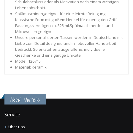
Schulabschluss oder als Motivation nach einem wichtigen
Lebensabschnitt.
Spülmaschinengeeignet für eine leichte Reinigung.
Klassische Form mit großem Henkel für einen guten Griff.
Fassungsvermögen ca. 325 ml.Spülmaschinenfest und
Mikrowellen geeignet
Unsere personalisierten Tassen werden in Deutschland mit
Liebe zum Detail designed und in liebevoller Handarbeit
bedruckt. So entstehen ausgefallene, individuelle
Geschenke und einzigartige Unikate!
Model: 126745
Material: Keramik
Akowi Vorteile
Service
Über uns