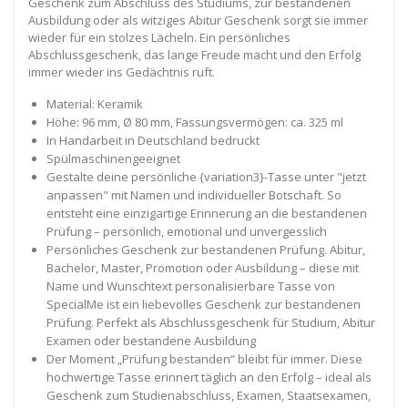
Geschenk zum Abschluss des Studiums, zur bestandenen
Ausbildung oder als witziges Abitur Geschenk sorgt sie immer
wieder für ein stolzes Lächeln. Ein persönliches
Abschlussgeschenk, das lange Freude macht und den Erfolg
immer wieder ins Gedächtnis ruft.
Material: Keramik
Höhe: 96 mm, Ø 80 mm, Fassungsvermögen: ca. 325 ml
In Handarbeit in Deutschland bedruckt
Spülmaschinengeeignet
Gestalte deine persönliche {variation3}-Tasse unter "jetzt
anpassen" mit Namen und individueller Botschaft. So
entsteht eine einzigartige Erinnerung an die bestandenen
Prüfung – persönlich, emotional und unvergesslich
Persönliches Geschenk zur bestandenen Prüfung. Abitur,
Bachelor, Master, Promotion oder Ausbildung – diese mit
Name und Wunschtext personalisierbare Tasse von
SpecialMe ist ein liebevolles Geschenk zur bestandenen
Prüfung. Perfekt als Abschlussgeschenk für Studium, Abitur
Examen oder bestandene Ausbildung
Der Moment „Prüfung bestanden“ bleibt für immer. Diese
hochwertige Tasse erinnert täglich an den Erfolg – ideal als
Geschenk zum Studienabschluss, Examen, Staatsexamen,