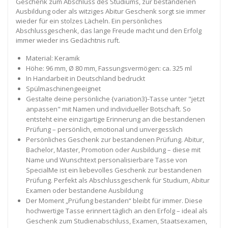
Geschenk zum Abschluss des Studiums, zur bestandenen
Ausbildung oder als witziges Abitur Geschenk sorgt sie immer
wieder für ein stolzes Lächeln. Ein persönliches
Abschlussgeschenk, das lange Freude macht und den Erfolg
immer wieder ins Gedächtnis ruft.
Material: Keramik
Höhe: 96 mm, Ø 80 mm, Fassungsvermögen: ca. 325 ml
In Handarbeit in Deutschland bedruckt
Spülmaschinengeeignet
Gestalte deine persönliche {variation3}-Tasse unter "jetzt
anpassen" mit Namen und individueller Botschaft. So
entsteht eine einzigartige Erinnerung an die bestandenen
Prüfung – persönlich, emotional und unvergesslich
Persönliches Geschenk zur bestandenen Prüfung. Abitur,
Bachelor, Master, Promotion oder Ausbildung – diese mit
Name und Wunschtext personalisierbare Tasse von
SpecialMe ist ein liebevolles Geschenk zur bestandenen
Prüfung. Perfekt als Abschlussgeschenk für Studium, Abitur
Examen oder bestandene Ausbildung
Der Moment „Prüfung bestanden“ bleibt für immer. Diese
hochwertige Tasse erinnert täglich an den Erfolg – ideal als
Geschenk zum Studienabschluss, Examen, Staatsexamen,