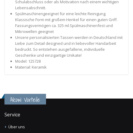
Schulabschluss oder als Motivation nach einem wichtigen
Lebensabschnitt.
Spülmaschinengeeignet für eine leichte Reinigung.
Klassische Form mit großem Henkel für einen guten Griff.
Fassungsvermögen ca. 325 ml.Spülmaschinenfest und
Mikrowellen geeignet
Unsere personalisierten Tassen werden in Deutschland mit
Liebe zum Detail designed und in liebevoller Handarbeit
bedruckt. So entstehen ausgefallene, individuelle
Geschenke und einzigartige Unikate!
Model: 125728
Material: Keramik
Akowi Vorteile
Service
Über uns