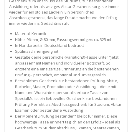
Geschenk zum Abschluss des Studiums, zur bestandenen
Ausbildung oder als witziges Abitur Geschenk sorgt sie immer
wieder für ein stolzes Lächeln. Ein persönliches
Abschlussgeschenk, das lange Freude macht und den Erfolg
immer wieder ins Gedächtnis ruft.
Material: Keramik
Höhe: 96 mm, Ø 80 mm, Fassungsvermögen: ca. 325 ml
In Handarbeit in Deutschland bedruckt
Spülmaschinengeeignet
Gestalte deine persönliche {variation3}-Tasse unter "jetzt
anpassen" mit Namen und individueller Botschaft. So
entsteht eine einzigartige Erinnerung an die bestandenen
Prüfung – persönlich, emotional und unvergesslich
Persönliches Geschenk zur bestandenen Prüfung. Abitur,
Bachelor, Master, Promotion oder Ausbildung – diese mit
Name und Wunschtext personalisierbare Tasse von
SpecialMe ist ein liebevolles Geschenk zur bestandenen
Prüfung. Perfekt als Abschlussgeschenk für Studium, Abitur
Examen oder bestandene Ausbildung
Der Moment „Prüfung bestanden“ bleibt für immer. Diese
hochwertige Tasse erinnert täglich an den Erfolg – ideal als
Geschenk zum Studienabschluss, Examen, Staatsexamen,