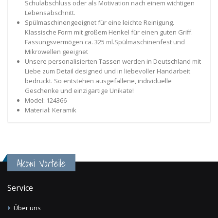
Schulabschluss oder als Motivation nach einem wichtigen
Lebensabschnitt.
Spülmaschinengeeignet für eine leichte Reinigung.
Klassische Form mit großem Henkel für einen guten Griff.
Fassungsvermögen ca. 325 ml.Spülmaschinenfest und
Mikrowellen geeignet
Unsere personalisierten Tassen werden in Deutschland mit
Liebe zum Detail designed und in liebevoller Handarbeit
bedruckt. So entstehen ausgefallene, individuelle
Geschenke und einzigartige Unikate!
Model: 124366
Material: Keramik
Akowi Vorteile
Service
Über uns