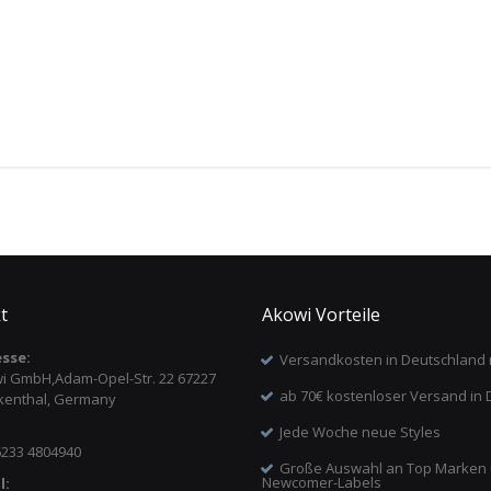
t
Akowi Vorteile
sse:
Versandkosten in Deutschland 
i GmbH,Adam-Opel-Str. 22 67227
ab 70€ kostenloser Versand in 
kenthal, Germany
Jede Woche neue Styles
6233 4804940
Große Auswahl an Top Marken
Newcomer-Labels
l: