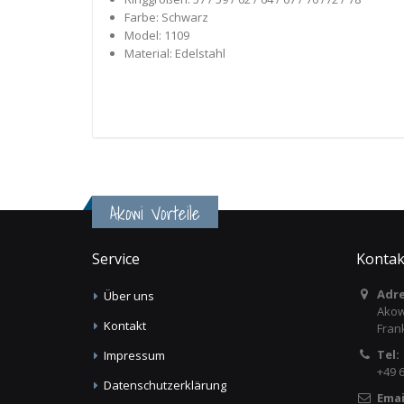
Farbe: Schwarz
Model: 1109
Material: Edelstahl
Akowi Vorteile
Service
Kontak
Adre
Über uns
Akow
Kontakt
Fran
Tel:
Impressum
+49 
Datenschutzerklärung
Emai