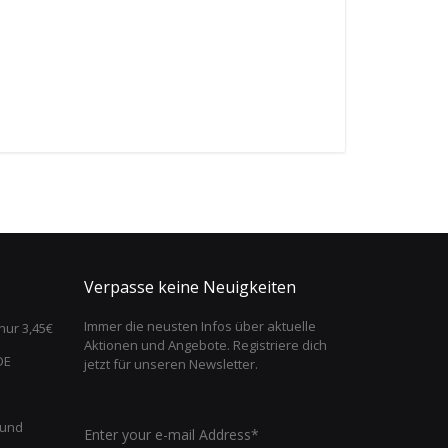
Verpasse keine Neuigkeiten
Immer die neusten Infos über aktuelle
nur 3,45€
Aktionen und Angebote. Registriere dich
DE
jetzt für unseren Newsletter.
 und
Enter your e-mail Address*