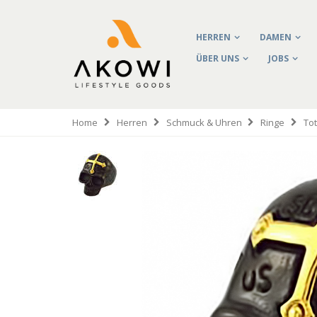
HERREN
DAMEN
ÜBER UNS
JOBS
Home
Herren
Schmuck & Uhren
Ringe
To