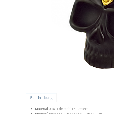
Beschreibung
Material: 316L Edelstahl IP Plattiert
Ringgrößen: 57 / 59 / 62 / 64 / 67 / 70 /72 / 78