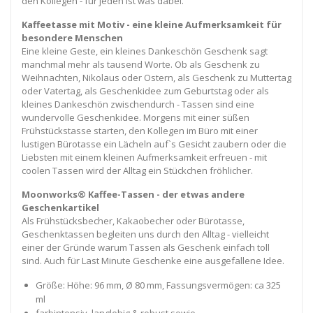
den Kollegen - für jeden ist was dabei.
Kaffeetasse mit Motiv - eine kleine Aufmerksamkeit für
besondere Menschen
Eine kleine Geste, ein kleines Dankeschön Geschenk sagt
manchmal mehr als tausend Worte. Ob als Geschenk zu
Weihnachten, Nikolaus oder Ostern, als Geschenk zu Muttertag
oder Vatertag, als Geschenkidee zum Geburtstag oder als
kleines Dankeschön zwischendurch - Tassen sind eine
wundervolle Geschenkidee. Morgens mit einer süßen
Frühstückstasse starten, den Kollegen im Büro mit einer
lustigen Bürotasse ein Lächeln auf`s Gesicht zaubern oder die
Liebsten mit einem kleinen Aufmerksamkeit erfreuen - mit
coolen Tassen wird der Alltag ein Stückchen fröhlicher.
Moonworks® Kaffee-Tassen - der etwas andere
Geschenkartikel
Als Frühstücksbecher, Kakaobecher oder Bürotasse,
Geschenktassen begleiten uns durch den Alltag - vielleicht
einer der Gründe warum Tassen als Geschenk einfach toll
sind. Auch für Last Minute Geschenke eine ausgefallene Idee.
Größe: Höhe: 96 mm, Ø 80 mm, Fassungsvermögen: ca 325
ml
farbintensiv, langlebig & robust sowie