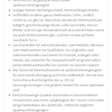
spülmaschinengeeignet
lustiges kleines Wichtelgeschenk, Weihnachtsgeschenke
Hoffentlich ist diese ganze Weihnachts Schei...endlich
vorbei! Ja, es gibt sie, Menschen die mit der Weihnachtszeit
lediglich gefühlsduselige Musik, volle Geschäfte, mieses
Wetter und nervige Verwandtschaft assoziieren! Man nennt
sie auch Weihnachtsnörgler, und hier ist das perfekte
Geschenk für si
Geschenkidee für Adventskalender, zum Wichteln, Nikolaus
oder Weihnachten mit Spaßfaktor: Ein originelles und
unkonventionelles Geschenk für Freunde, Kollegen oder
Familie, das sicherlich für Gesprächsstoff sorgt und selbst
einem Weihnachtsmuffel ein Lächeln ins Gesicht zaubert
Die Tasse mit Weihnachtsmotiv ist spülmaschinengeeignet
für eine leichte Reinigung und hohe Haltbarkeit. Sie hat eine
formschöne Komfortgröße mit ca. 325 ml
Fassungsvermögen und großem Henkel für einen optimalen
Griff
Eine hochwertige Qualität und moderne Druckverfahren
versprechen eine hohe Langlebigkeit der Tassen und sowie
lange Farbbrillanz des Aufdrucks. Selbst bei täglichen
Spülmaschinengängen!