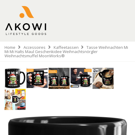
Home
Accessoires
Kaffeetassen
Tasse Weihnachten Mi
Mi Mi Halts Maul Geschenkidee Weihnachtsnörgler
Weihnachtsmuffel MoonWorks®