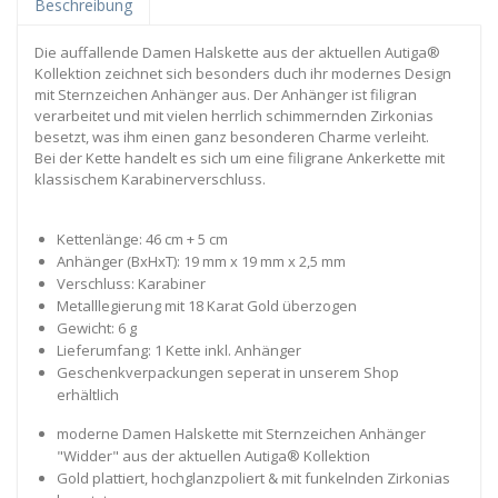
Beschreibung
Die auffallende Damen Halskette aus der aktuellen Autiga®
Kollektion zeichnet sich besonders duch ihr modernes Design
mit Sternzeichen Anhänger aus. Der Anhänger ist filigran
verarbeitet und mit vielen herrlich schimmernden Zirkonias
besetzt, was ihm einen ganz besonderen Charme verleiht.
Bei der Kette handelt es sich um eine filigrane Ankerkette mit
klassischem Karabinerverschluss.
Kettenlänge: 46 cm + 5 cm
Anhänger (BxHxT): 19 mm x 19 mm x 2,5 mm
Verschluss: Karabiner
Metalllegierung mit 18 Karat Gold überzogen
Gewicht: 6 g
Lieferumfang: 1 Kette inkl. Anhänger
Geschenkverpackungen seperat in unserem Shop
erhältlich
moderne Damen Halskette mit Sternzeichen Anhänger
"Widder" aus der aktuellen Autiga® Kollektion
Gold plattiert, hochglanzpoliert & mit funkelnden Zirkonias