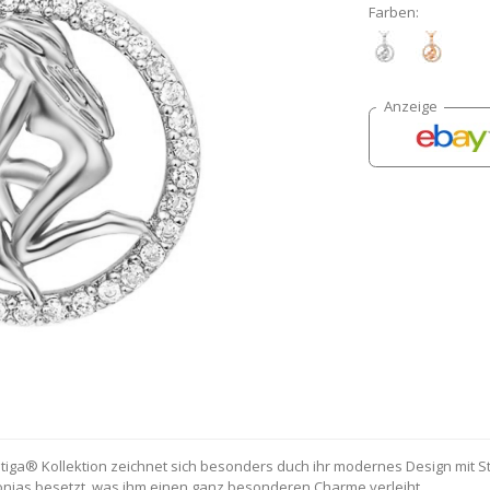
Farben:
tiga® Kollektion zeichnet sich besonders duch ihr modernes Design mit St
konias besetzt, was ihm einen ganz besonderen Charme verleiht.