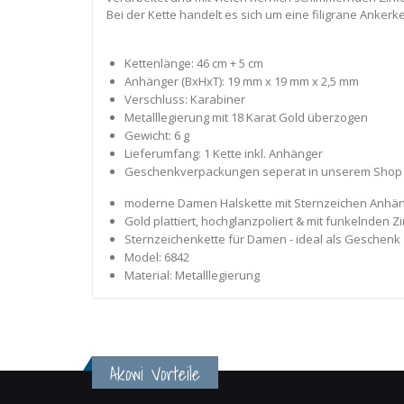
Bei der Kette handelt es sich um eine filigrane Ankerk
Kettenlänge: 46 cm + 5 cm
Anhänger (BxHxT): 19 mm x 19 mm x 2,5 mm
Verschluss: Karabiner
Metalllegierung mit 18 Karat Gold überzogen
Gewicht: 6 g
Lieferumfang: 1 Kette inkl. Anhänger
Geschenkverpackungen seperat in unserem Shop e
moderne Damen Halskette mit Sternzeichen Anhänge
Gold plattiert, hochglanzpoliert & mit funkelnden Z
Sternzeichenkette für Damen - ideal als Geschenk
Model: 6842
Material: Metalllegierung
Akowi Vorteile