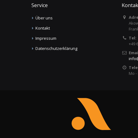
Service
Kontak
Adre
Über uns
Akow
Kontakt
Fran
Tel:
Impressum
+49 
Datenschutzerklärung
Emai
info
Tele
Mo - 