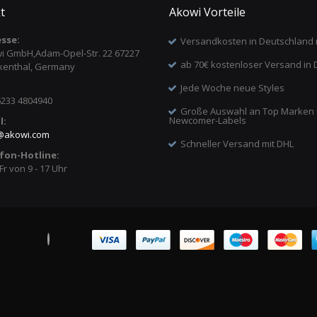
t
Akowi Vorteile
sse:
Versandkosten in Deutschland 
i GmbH,Adam-Opel-Str. 22 67227
ab 70€ kostenloser Versand in 
kenthal, Germany
Jede Woche neue Styles
6233 4804940
Große Auswahl an Top Marken
Newcomer-Labels
l:
@
akowi.com
Schneller Versand mit DHL
fon-Hotline:
Fr von 9 - 17 Uhr