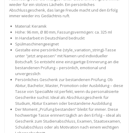
wieder für ein stolzes Lächeln. Ein persönliches
Abschlussgeschenk, das lange Freude macht und den Erfolg
immer wieder ins Gedächtnis ruft.
Material: Keramik
Höhe: 96 mm, Ø 80 mm, Fassungsvermögen: ca. 325 ml
In Handarbeit in Deutschland bedruckt
Spülmaschinengeeignet
Gestalte eine persönliche {style_variation_string}-Tasse
unter "jetzt anpassen" mit Namen und individueller
Botschaft. So entsteht eine einzigartige Erinnerung an die
bestandenen Prüfung – persönlich, emotional und
unvergesslich
Persönliches Geschenk zur bestandenen Prüfung. Ob
Abitur, Bachelor, Master, Promotion oder Ausbildung – diese
Tasse von SpecialMe ist perfekt, wenn du personalisierte
Geschenke suchst. Ideal als Abschlussgeschenk für
Studium, Abitur Examen oder bestandene Ausbildung
Der Moment „Prüfung bestanden“ bleibt für immer. Diese
hochwertige Tasse erinnert täglich an den Erfolg – ideal als
Geschenk zum Studienabschluss, Examen, Staatsexamen,
Schulabschluss oder als Motivation nach einem wichtigen
Lebensabschnitt.