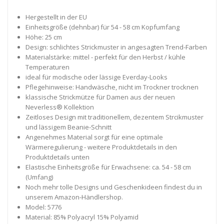
Hergestellt in der EU
Einheitsgröße (dehnbar) für 54 - 58 cm Kopfumfang
Höhe: 25 cm
Design: schlichtes Strickmuster in angesagten Trend-Farben
Materialstärke: mittel - perfekt für den Herbst / kühle
Temperaturen
ideal für modische oder lässige Everday-Looks
Pflegehinweise: Handwäsche, nicht im Trockner trocknen
klassische Strickmütze für Damen aus der neuen
Neverless® Kollektion
Zeitloses Design mit traditionellem, dezentem Strcikmuster
und lässigem Beanie-Schnitt
Angenehmes Material sorgt für eine optimale
Wärmeregulierung - weitere Produktdetails in den
Produktdetails unten
Elastische Einheitsgröße für Erwachsene: ca. 54 - 58 cm
(Umfang)
Noch mehr tolle Designs und Geschenkideen findest du in
unserem Amazon-Händlershop.
Model: 5776
Material: 85% Polyacryl 15% Polyamid