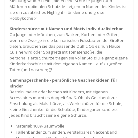
Kleidung sauber bleibt, bietet eine Schürze Jungen und
Mädchen optimalen Schutz. Mit eigenem Namen des Kindes ist
sie ein zusätzliches Highlight - für kleine und große
Hobbyköche ;-)
Kinderschürze mit Namen und Motiv individualisierbar
Ob Junge oder Mädchen, zum Backen, Kochen oder Grillen,
wenn die Zwerge in die kulinarischen Fußstapfen der Großen
treten, brauchen sie das passende Outfit. Ob es nun Haute
Cuisine wird oder Spaghetti mit Tomatensoße, die
personalisierte Schürze tragen sie voller Stolz! Die ganz eigene
Kinderkochschürze mit dem eigenen Namen... auf zu großen
Taten (und naschen;-))!
Namensgeschenke - persönliche Geschenkideen für
Kinder
Basteln, malen oder kochen mit Kindern, mit eigenen
Accessoires macht es doppelt Spaß. Ob als Geschenk zur
Einschulung als Malschürze, als Werkschürze für die Schule,
kleine Geschenke für die Schultüte, Kindergartenschürze...
jedes Kind braucht seine eigene Schürze.
Material: 100% Baumwolle
Taillenbänder zum Binden, verstellbares Nackenband