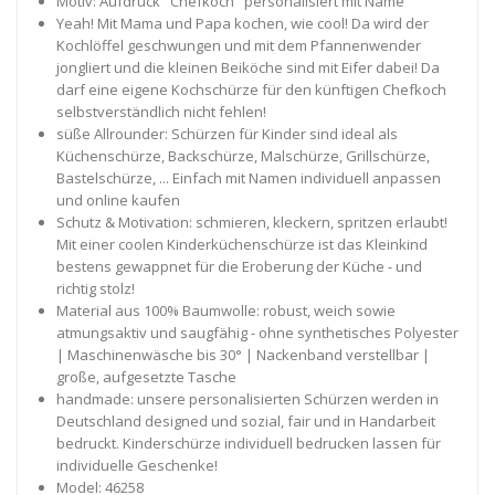
Motiv: Aufdruck "Chefkoch" personalisiert mit Name
Yeah! Mit Mama und Papa kochen, wie cool! Da wird der
Kochlöffel geschwungen und mit dem Pfannenwender
jongliert und die kleinen Beiköche sind mit Eifer dabei! Da
darf eine eigene Kochschürze für den künftigen Chefkoch
selbstverständlich nicht fehlen!
süße Allrounder: Schürzen für Kinder sind ideal als
Küchenschürze, Backschürze, Malschürze, Grillschürze,
Bastelschürze, ... Einfach mit Namen individuell anpassen
und online kaufen
Schutz & Motivation: schmieren, kleckern, spritzen erlaubt!
Mit einer coolen Kinderküchenschürze ist das Kleinkind
bestens gewappnet für die Eroberung der Küche - und
richtig stolz!
Material aus 100% Baumwolle: robust, weich sowie
atmungsaktiv und saugfähig - ohne synthetisches Polyester
| Maschinenwäsche bis 30° | Nackenband verstellbar |
große, aufgesetzte Tasche
handmade: unsere personalisierten Schürzen werden in
Deutschland designed und sozial, fair und in Handarbeit
bedruckt. Kinderschürze individuell bedrucken lassen für
individuelle Geschenke!
Model: 46258