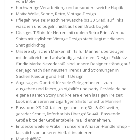
vom Motiv
hochwertige Verarbeitung und besonders weiche Haptik
Motiv: Welle, Sonne, Retro, Vintage-Design
Pflegehinweise: Maschinenwäsche bis 30 Grad, auf links
waschen und bügeln, nicht auf dem Druck bügeln
Lässiges T-Shirt für Herren mit coolem Retro Print. Wer auf
Shirts mit stylishem Vintage Design steht, liegt mit diesem
Shirt goldrichtig
Unsere stylischen Marken Shirts für Männer überzeugen
mit detailreich und aufwändig gestaltetem Design. Exklusiv
für die Marke Neverless® sind unsere Designer ständig auf
der Jagd nach den neusten Trends und Strömungen in
Sachen Kleidung und T-Shirt Design.
Angesagtes Oberteil für viele Gelegenheiten - zum
ausgehen und feiern, go nightlife und party. Erzähle deine
eigene Fashion Story und kreiere einen lässigen Freizeit
Look mit unseren einzigartigen Shirts für echte Männer!
Passform: XS-2XL tailliert geschnitten; 3XL & 4XL weiter,
gerader Schnitt, lieferbar bis Übergröße 4XL. Passende
Größe bitte der Größentabelle im Bild entnehmen.
Entdecke weitere Artikel in unserem Amazon-Händlershop –
lass dich von unserer Vielfalt inspirieren!
Model: 46587