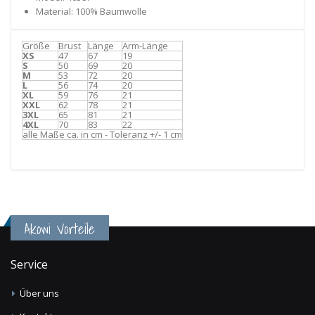
Material: 100% Baumwolle
Größe
Brust
Länge
Arm-Länge
XS
47
67
19
S
50
69
20
M
53
72
20
L
56
74
20
XL
59
76
21
XXL
62
78
21
3XL
65
81
21
4XL
70
83
22
alle Maße ca. in cm - Toleranz +/- 1 cm
Akowi Vorteile
Service
Über uns