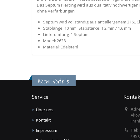
Das Septum Piercing wird aus qualitativ hochwertigen 
ohne Verfärbungen.
Septum wird vollständig aus antiallergenem 316L Ch
Stablänge: 10 mm; Stabstärke: 1,2 mm / 1,6 mm
Lieferumfang: 1 Septum
Model: 2628
Material: Edelstahl
Akowi Vorteile
Service
Kontak
Adre
Über uns
Akow
Kontakt
Fran
Tel:
Impressum
+49 