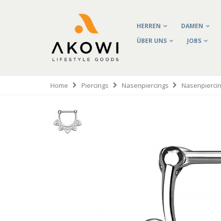
HERREN
DAMEN
ÜBER UNS
JOBS
Home
Piercings
Nasenpiercings
Nasenpiercin