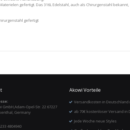
Materielen gefertigt. Das 316L Edelstahl, auch als Chirurgenstahl bekann
irurgenstahl gefertigt
t
Akowi Vorteile
sse:
Versandkosten in Deutschland 
i GmbH,Adam-Opel-Str. 22 67227
ab 70€ kostenloser Versand in 
kenthal, Germany
Jede Woche neue Styles
6233 4804940