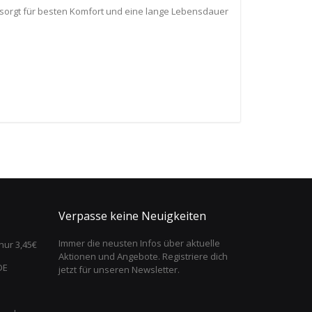
t, sorgt für besten Komfort und eine lange Lebensdauer
Verpasse keine Neuigkeiten
Immer die neusten Infos über aktuelle
nur 3,45€
Aktionen und Angebote. Registriere dich
DE
jetzt für unseren Newsletter.