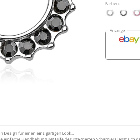
Farben:
Design für einen einzigartigen Look...
ne einfache Handhabung. Mit Hilfe des integrierten Scharniers lässt sich 