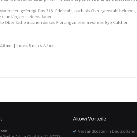
terielen gefertigt. Das 316L Edelstahl, auch als Chirurgenstahl bekannt, w
ie eine längere Lebensdauer.
erte Oberfläche machen dieses Piercing zu einem wahren Eye-Catcher.
2,8 mm | Innen: 9 mm x 7,7 mm
t
Akowi Vorteile
sse:
Versandkosten in Deutschland 
i GmbH,Adam-Opel-Str. 22 67227