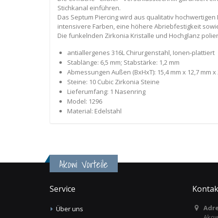
Stichkanal einführen.
Das Septum Piercing wird aus qualitativ hochwertigen Ma
intensivere Farben, eine höhere Abriebfestigkeit sow
Die funkelnden Zirkonia Kristalle und Hochglanz poli
antiallergenes 316L Chirurgenstahl, Ionen-plattiert
Stablänge: 6,5 mm; Stabstärke: 1,2 mm
Abmessungen Außen (BxHxT): 15,4 mm x 12,7 mm x 
Steine: 10 Cubic Zirkonia Steine
Lieferumfang: 1 Nasenring
Model: 1296
Material: Edelstahl
Akowi Vorteile
Service
Kontak
Adre
Über uns
Akow