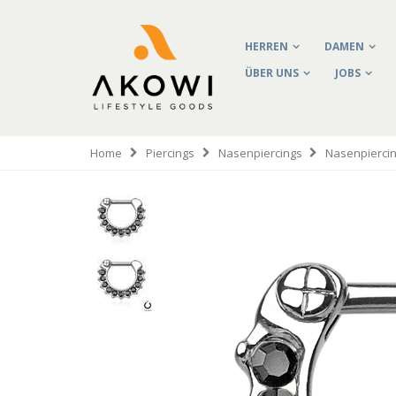
HERREN
DAMEN
ÜBER UNS
JOBS
Home
Piercings
Nasenpiercings
Nasenpiercin