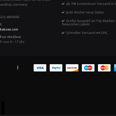
ab 70€ kostenloser Versand in 
kenthal, Germany
Jede Woche neue Styles
6233 4804940
Große Auswahl an Top Marken
Newcomer-Labels
l:
@
akowi.com
Schneller Versand mit DHL
fon-Hotline:
Fr von 9 - 17 Uhr