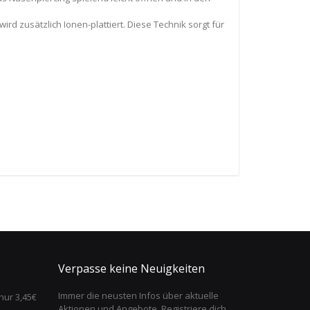
ird zusätzlich Ionen-plattiert. Diese Technik sorgt für
Verpasse keine Neuigkeiten
Immer die neusten Infos über aktuelle
nur 3,45€
Aktionen und Angebote. Registriere dich