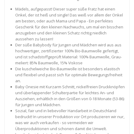
Mädels, aufgepasst! Dieser super süße Fratz hat einen
Onkel, der ist heiß und single! Das weiß vor allem der Onkel
am besten, oder auch Mama und Papa - Ein perfektes
Geschenk für den kleinen Nachwuchs, um mal ein bisschen
anzugeben und den kleinen Schatz richtig niedlich
aussehen zu lassen!
Der süße Babybody für Jungen und Mädchen wird aus aus
hochwertiger, zertifizierter 100% Bio-Baumwolle gefertigt,
und ist schadstoffgeprüft Material: 100% Baumwolle, Grau-
meliert: 85% Baumwolle, 15% Viskose
Die kuschelweiche Bio-Baumwolle ist besonders elastisch
und flexibel und passt sich für optimale Bewegungsfreiheit
an.
Baby Onesie mit Kurzarm Schnitt, nickelfreien Druckknöpfen
und überlappender Schulterpartie für leichtes An- und
Ausziehen, erhältlich in den Größen von 0-18 Monate (53-86)
für Jungen und Mädchen.
Sozial, fair und in liebevoller Handarbeit in Deutschland
bedruckt! In unserer Produktion vor Ort produzieren wir nur,
was wir auch verkaufen - so vermeiden wir
Überproduktionen und schonen damit die Umwelt.