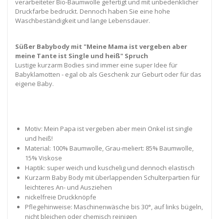
verarbeiteter Bio-Baumwolle gefertigt und mit unbedenklicher
Druckfarbe bedruckt. Dennoch haben Sie eine hohe
Waschbeständigkeit und lange Lebensdauer.
Süßer Babybody mit "Meine Mama ist vergeben aber
meine Tante ist Single und heiß" Spruch
Lustige kurzarm Bodies sind immer eine super Idee für
Babyklamotten - egal ob als Geschenk zur Geburt oder für das
eigene Baby.
Motiv: Mein Papa ist vergeben aber mein Onkel ist single
und heiß!
Material: 100% Baumwolle, Grau-meliert: 85% Baumwolle,
15% Viskose
Haptik: super weich und kuschelig und dennoch elastisch
Kurzarm Baby Body mit überlappenden Schulterpartien für
leichteres An- und Ausziehen
nickelfreie Druckknöpfe
Pflegehinweise: Maschinenwäsche bis 30°, auf links bügeln,
nicht bleichen oder chemisch reinigen