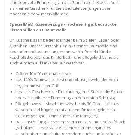
eine liebevolle Erinnerung an den Start in die 1. Klasse. Auch
als kleines Geschenk für die Schultüte von Jungen oder
Mädchen eine wundervolle Idee.
SpecialMe® Kissenbezüge – hochwertige, bedruckte
Kissenhüllen aus Baumwolle
Ein Kuschelkissen begleitet Kinder beim Spielen, Lesen oder
Ausruhen. Unsere Kissenhüllen aus reiner Baumwolle sind
besonders robust und angenehm weich. Perfekt für die
Kuschelecke oder das Kinderbett – und pflegeleicht sind sie
auch: einfach auf Links bei 30° waschbar.
Größe: 40 x 40 cm, quadratisch
aus 100% Baumwolle - fest und robust gewebt, dennoch
angenehm weicher Griff
Ideal als Geschenk zur Einschulung, zum Start in die Schule
oder als bleibende Erinnerung an den ersten Schultag
Pflegehinweise: Maschinenwäsche bis 30 Grad, auf links
waschen und bügeln, nicht auf dem Druck bügeln, nicht
trocknergeeignet, keine chemische Reinigung
Das Einschulungskissen mit Sternmotiv, Name und Aufdruck
„Schulkind – Erste Klasse“ ist nicht nur ein originelles
Geschenk zur Einschulung, sondern auch eine kuschelige