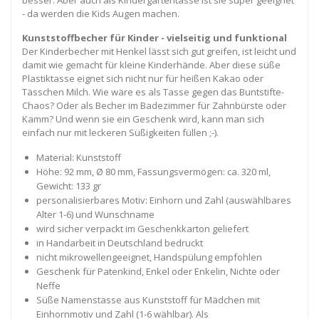
besser. Aber auch als Kindergartentasse ist sie super geeignet
- da werden die Kids Augen machen.
Kunststoffbecher für Kinder - vielseitig und funktional
Der Kinderbecher mit Henkel lässt sich gut greifen, ist leicht und
damit wie gemacht für kleine Kinderhände. Aber diese süße
Plastiktasse eignet sich nicht nur für heißen Kakao oder
Tässchen Milch. Wie wäre es als Tasse gegen das Buntstifte-
Chaos? Oder als Becher im Badezimmer für Zahnbürste oder
Kamm? Und wenn sie ein Geschenk wird, kann man sich
einfach nur mit leckeren Süßigkeiten füllen ;-).
Material: Kunststoff
Höhe: 92 mm, Ø 80 mm, Fassungsvermögen: ca. 320 ml,
Gewicht: 133 gr
personalisierbares Motiv: Einhorn und Zahl (auswählbares
Alter 1-6) und Wunschname
wird sicher verpackt im Geschenkkarton geliefert
in Handarbeit in Deutschland bedruckt
nicht mikrowellengeeignet, Handspülung empfohlen
Geschenk für Patenkind, Enkel oder Enkelin, Nichte oder
Neffe
Süße Namenstasse aus Kunststoff für Mädchen mit
Einhornmotiv und Zahl (1-6 wählbar). Als