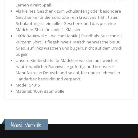
Lernen direkt Spaß!
Als kleines Geschenk zum Schulanfang oder besondere
Geschenke für die Schultüte - ein kreatives T-Shirt zum
Schulanfang ist ein tolles Geschenk und das perfekte
Mädchen-Shirt für coole 1. Klässler.
100% Baumwolle | weiche Haptik | Rundhals-Ausschnitt |
kurzarm Shirt | Pflegehinweis: Maschinenwäsche bis 30
Grad, auf links waschen und bügeln, nicht auf dem Druck
bügeln
Unsere Kindershirts für Mädchen werden aus weicher,
hautfreundlicher Baumwolle gefertigt und in unserer
Manufaktur in Deutschland sozial, fair und in liebevoller
Handarbeit bedruckt und verpackt.
Model: 54015
Material: 100% Baumwolle
Akowi Vorteile