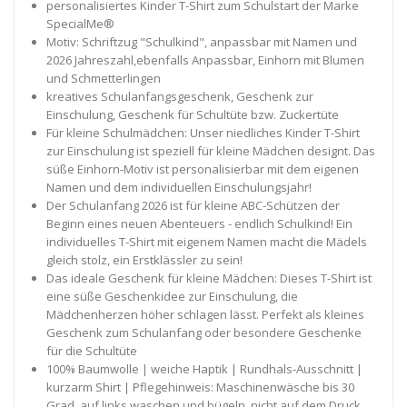
personalisiertes Kinder T-Shirt zum Schulstart der Marke
SpecialMe®
Motiv: Schriftzug "Schulkind", anpassbar mit Namen und
2026 Jahreszahl,ebenfalls Anpassbar, Einhorn mit Blumen
und Schmetterlingen
kreatives Schulanfangsgeschenk, Geschenk zur
Einschulung, Geschenk für Schultüte bzw. Zuckertüte
Für kleine Schulmädchen: Unser niedliches Kinder T-Shirt
zur Einschulung ist speziell für kleine Mädchen designt. Das
süße Einhorn-Motiv ist personalisierbar mit dem eigenen
Namen und dem individuellen Einschulungsjahr!
Der Schulanfang 2026 ist für kleine ABC-Schützen der
Beginn eines neuen Abenteuers - endlich Schulkind! Ein
individuelles T-Shirt mit eigenem Namen macht die Mädels
gleich stolz, ein Erstklässler zu sein!
Das ideale Geschenk für kleine Mädchen: Dieses T-Shirt ist
eine süße Geschenkidee zur Einschulung, die
Mädchenherzen höher schlagen lässt. Perfekt als kleines
Geschenk zum Schulanfang oder besondere Geschenke
für die Schultüte
100% Baumwolle | weiche Haptik | Rundhals-Ausschnitt |
kurzarm Shirt | Pflegehinweis: Maschinenwäsche bis 30
Grad, auf links waschen und bügeln, nicht auf dem Druck