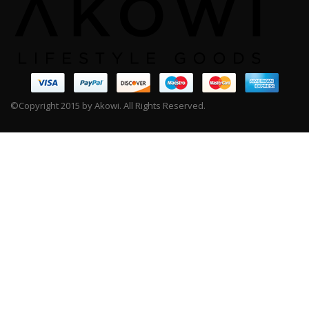
©Copyright 2015 by Akowi. All Rights Reserved.