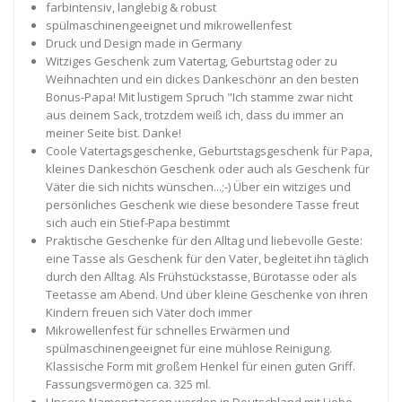
farbintensiv, langlebig & robust
spülmaschinengeeignet und mikrowellenfest
Druck und Design made in Germany
Witziges Geschenk zum Vatertag, Geburtstag oder zu
Weihnachten und ein dickes Dankeschönr an den besten
Bonus-Papa! Mit lustigem Spruch "Ich stamme zwar nicht
aus deinem Sack, trotzdem weiß ich, dass du immer an
meiner Seite bist. Danke!
Coole Vatertagsgeschenke, Geburtstagsgeschenk für Papa,
kleines Dankeschön Geschenk oder auch als Geschenk für
Väter die sich nichts wünschen...;-) Über ein witziges und
persönliches Geschenk wie diese besondere Tasse freut
sich auch ein Stief-Papa bestimmt
Praktische Geschenke für den Alltag und liebevolle Geste:
eine Tasse als Geschenk für den Vater, begleitet ihn täglich
durch den Alltag. Als Frühstückstasse, Bürotasse oder als
Teetasse am Abend. Und über kleine Geschenke von ihren
Kindern freuen sich Väter doch immer
Mikrowellenfest für schnelles Erwärmen und
spülmaschinengeeignet für eine mühlose Reinigung.
Klassische Form mit großem Henkel für einen guten Griff.
Fassungsvermögen ca. 325 ml.
Unsere Namenstassen werden in Deutschland mit Liebe