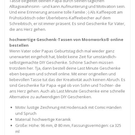
Tasse begleitet deinen Papa durch seinen täglichen
Alltagswahnsinn - und kann Aufmunterung und Motivation sein.
Und eine Erinnerung anseine tolle Familie ;-) Als Kaffeepott am
Frühstücktisch oder Überlebens-Kaffeebecher auf dem
Schreibtisch, er ist immer präsent. Es sind Geschenke für Väter,
die ans Herz gehen.
hochwertige Geschenk-Tassen von Moonworks® online
bestellen
Wenn Vater oder Papas Geburtstag dich mal wieder ganz
unerwartet eingeholt hat, bleibt keine Zeit für umständlich-
selbstgemachte DIY Geschenke. Schöne Sachen müssen
trotzdem her. Tja, dann bestell deine Last Minute Geschenke
eben bequem und schnell online. Mit einer originellen und
liebevollen Tasse tut das der Kreativität auch keinen Abruch. Es
sind Geschenke für Papa -egal ob von Sohn und Tochter- die
ans Herz gehen. Auch als Last Minute Geschenke eine schnelle
Alternative zu aufwendigen DIY Geschenken.
Motiv: lustige Zeichnung mit Hodensack mit Comic-Händen
und Spruch
Material: hochwertige Keramik
Größe: Höhe: 96 mm, Ø 80 mm, Fassungsvermögen: ca 325
ml