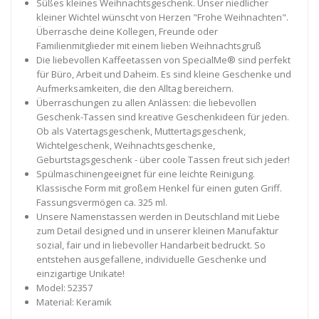
Süßes kleines Weihnachtsgeschenk. Unser niedlicher
kleiner Wichtel wünscht von Herzen "Frohe Weihnachten".
Überrasche deine Kollegen, Freunde oder
Familienmitglieder mit einem lieben Weihnachtsgruß
Die liebevollen Kaffeetassen von SpecialMe® sind perfekt
für Büro, Arbeit und Daheim. Es sind kleine Geschenke und
Aufmerksamkeiten, die den Alltag bereichern.
Überraschungen zu allen Anlässen: die liebevollen
Geschenk-Tassen sind kreative Geschenkideen für jeden.
Ob als Vatertagsgeschenk, Muttertagsgeschenk,
Wichtelgeschenk, Weihnachtsgeschenke,
Geburtstagsgeschenk - über coole Tassen freut sich jeder!
Spülmaschinengeeignet für eine leichte Reinigung.
Klassische Form mit großem Henkel für einen guten Griff.
Fassungsvermögen ca. 325 ml.
Unsere Namenstassen werden in Deutschland mit Liebe
zum Detail designed und in unserer kleinen Manufaktur
sozial, fair und in liebevoller Handarbeit bedruckt. So
entstehen ausgefallene, individuelle Geschenke und
einzigartige Unikate!
Model: 52357
Material: Keramik