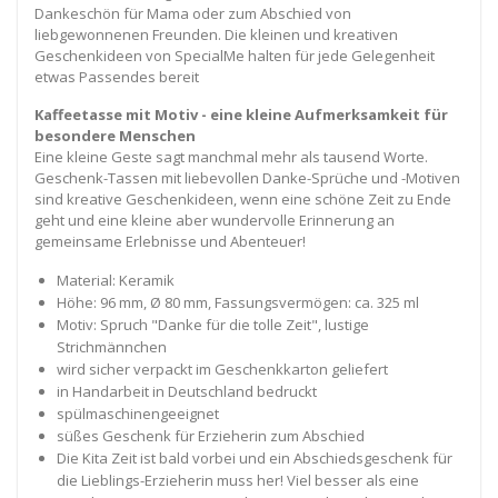
Dankeschön für Mama oder zum Abschied von
liebgewonnenen Freunden. Die kleinen und kreativen
Geschenkideen von SpecialMe halten für jede Gelegenheit
etwas Passendes bereit
Kaffeetasse mit Motiv - eine kleine Aufmerksamkeit für
besondere Menschen
Eine kleine Geste sagt manchmal mehr als tausend Worte.
Geschenk-Tassen mit liebevollen Danke-Sprüche und -Motiven
sind kreative Geschenkideen, wenn eine schöne Zeit zu Ende
geht und eine kleine aber wundervolle Erinnerung an
gemeinsame Erlebnisse und Abenteuer!
Material: Keramik
Höhe: 96 mm, Ø 80 mm, Fassungsvermögen: ca. 325 ml
Motiv: Spruch "Danke für die tolle Zeit", lustige
Strichmännchen
wird sicher verpackt im Geschenkkarton geliefert
in Handarbeit in Deutschland bedruckt
spülmaschinengeeignet
süßes Geschenk für Erzieherin zum Abschied
Die Kita Zeit ist bald vorbei und ein Abschiedsgeschenk für
die Lieblings-Erzieherin muss her! Viel besser als eine