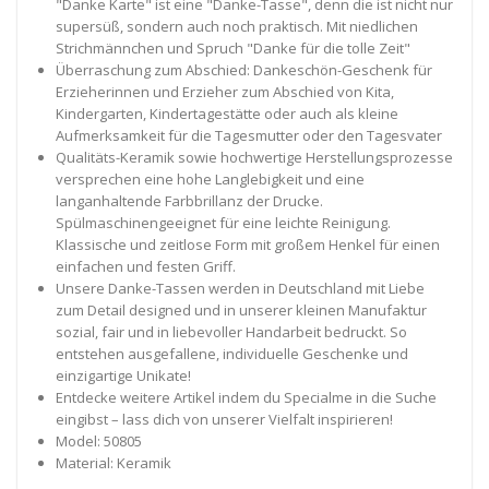
"Danke Karte" ist eine "Danke-Tasse", denn die ist nicht nur
supersüß, sondern auch noch praktisch. Mit niedlichen
Strichmännchen und Spruch "Danke für die tolle Zeit"
Überraschung zum Abschied: Dankeschön-Geschenk für
Erzieherinnen und Erzieher zum Abschied von Kita,
Kindergarten, Kindertagestätte oder auch als kleine
Aufmerksamkeit für die Tagesmutter oder den Tagesvater
Qualitäts-Keramik sowie hochwertige Herstellungsprozesse
versprechen eine hohe Langlebigkeit und eine
langanhaltende Farbbrillanz der Drucke.
Spülmaschinengeeignet für eine leichte Reinigung.
Klassische und zeitlose Form mit großem Henkel für einen
einfachen und festen Griff.
Unsere Danke-Tassen werden in Deutschland mit Liebe
zum Detail designed und in unserer kleinen Manufaktur
sozial, fair und in liebevoller Handarbeit bedruckt. So
entstehen ausgefallene, individuelle Geschenke und
einzigartige Unikate!
Entdecke weitere Artikel indem du Specialme in die Suche
eingibst – lass dich von unserer Vielfalt inspirieren!
Model: 50805
Material: Keramik