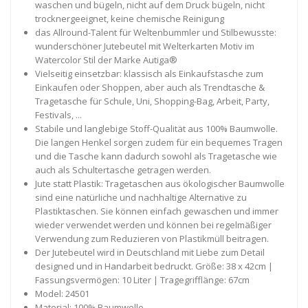
waschen und bügeln, nicht auf dem Druck bügeln, nicht
trocknergeeignet, keine chemische Reinigung
das Allround-Talent für Weltenbummler und Stilbewusste:
wunderschöner Jutebeutel mit Welterkarten Motiv im
Watercolor Stil der Marke Autiga®
Vielseitig einsetzbar: klassisch als Einkaufstasche zum
Einkaufen oder Shoppen, aber auch als Trendtasche &
Tragetasche für Schule, Uni, Shopping-Bag, Arbeit, Party,
Festivals, ...
Stabile und langlebige Stoff-Qualität aus 100% Baumwolle.
Die langen Henkel sorgen zudem für ein bequemes Tragen
und die Tasche kann dadurch sowohl als Tragetasche wie
auch als Schultertasche getragen werden.
Jute statt Plastik: Tragetaschen aus ökologischer Baumwolle
sind eine natürliche und nachhaltige Alternative zu
Plastiktaschen. Sie können einfach gewaschen und immer
wieder verwendet werden und können bei regelmäßiger
Verwendung zum Reduzieren von Plastikmüll beitragen.
Der Jutebeutel wird in Deutschland mit Liebe zum Detail
designed und in Handarbeit bedruckt. Größe: 38 x 42cm |
Fassungsvermögen: 10 Liter | Tragegrifflänge: 67cm
Model: 24501
Material: 100% Baumwolle