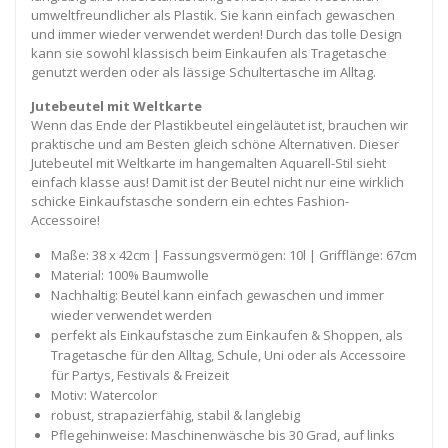
umweltfreundlicher als Plastik. Sie kann einfach gewaschen
und immer wieder verwendet werden! Durch das tolle Design
kann sie sowohl klassisch beim Einkaufen als Tragetasche
genutzt werden oder als lässige Schultertasche im Alltag.
Jutebeutel mit Weltkarte
Wenn das Ende der Plastikbeutel eingeläutet ist, brauchen wir
praktische und am Besten gleich schöne Alternativen. Dieser
Jutebeutel mit Weltkarte im hangemalten Aquarell-Stil sieht
einfach klasse aus! Damit ist der Beutel nicht nur eine wirklich
schicke Einkaufstasche sondern ein echtes Fashion-
Accessoire!
Maße: 38 x 42cm | Fassungsvermögen: 10l | Grifflänge: 67cm
Material: 100% Baumwolle
Nachhaltig: Beutel kann einfach gewaschen und immer
wieder verwendet werden
perfekt als Einkaufstasche zum Einkaufen & Shoppen, als
Tragetasche für den Alltag, Schule, Uni oder als Accessoire
für Partys, Festivals & Freizeit
Motiv: Watercolor
robust, strapazierfähig, stabil & langlebig
Pflegehinweise: Maschinenwäsche bis 30 Grad, auf links