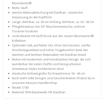
Moonworks®
Motiv: läuft
weiche Materialmischung mit Elasthan - elastische
Anpassung an die Kopfform
Länge: dehnbar, ca. 30 cm Umfang: dehnbar, ca. 56 - 66 cm
Pflegehinweise: bei 30° Maschinenwäsche, nicht im
Trockner trocknen
coole Beanie mit läuft Druck aus der neuen Moonworks®
Kollektion
Optimaler Halt, perfekter Sitz ohne Verrutschen, sanfte
Anschmiegsamkeit und hoher Tragekomfort dank der
weichen und leichten Materialien mit Elasthan-Anteil
Mütze mit modernem und trendstarken Design, die sich
wunderbar mit vielen Outfits und lässig-urbanen
Streetwear-Styles kombinieren lässt
elastische Einheitsgröße für Erwachsene: 56 - 66 cm
Noch mehr tolle Designs und Geschenkideen findest du in
unserem Amazon-Händlershop.
Model: 5183
Material: 95% Baumwolle 5% Elasthan