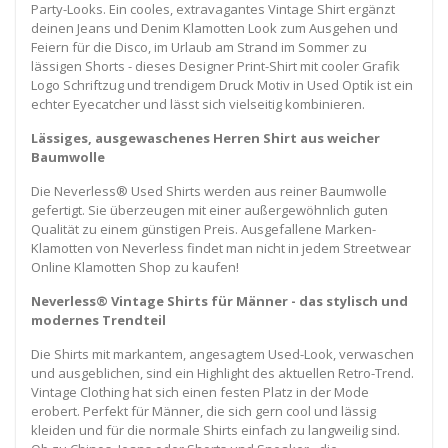
Party-Looks. Ein cooles, extravagantes Vintage Shirt ergänzt
deinen Jeans und Denim Klamotten Look zum Ausgehen und
Feiern für die Disco, im Urlaub am Strand im Sommer zu
lässigen Shorts - dieses Designer Print-Shirt mit cooler Grafik
Logo Schriftzug und trendigem Druck Motiv in Used Optik ist ein
echter Eyecatcher und lässt sich vielseitig kombinieren.
Lässiges, ausgewaschenes Herren Shirt aus weicher
Baumwolle
Die Neverless® Used Shirts werden aus reiner Baumwolle
gefertigt. Sie überzeugen mit einer außergewöhnlich guten
Qualität zu einem günstigen Preis. Ausgefallene Marken-
Klamotten von Neverless findet man nicht in jedem Streetwear
Online Klamotten Shop zu kaufen!
Neverless® Vintage Shirts für Männer - das stylisch und
modernes Trendteil
Die Shirts mit markantem, angesagtem Used-Look, verwaschen
und ausgeblichen, sind ein Highlight des aktuellen Retro-Trend.
Vintage Clothing hat sich einen festen Platz in der Mode
erobert. Perfekt für Männer, die sich gern cool und lässig
kleiden und für die normale Shirts einfach zu langweilig sind.