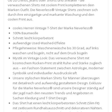
Ob zu Chinos, Jeans oder Shorts und Sneaker - die
verwaschenen Shirts mit coolem Print komplettieren dein
Marken Outfit. Die Neverless® Vintage Shirts zeichnen sich
durch ihre einzigartige und markante Waschung und den
coolen Print aus.
cooles Herren Vintage T-Shirt der Marke Neverless®
100% Baumwolle
Schnitt: leicht körperbetont
aufwendige Used-Washed-Effekte
Pflegehinweise: Maschinenwäsche bis 30 Grad, auf links
waschen und bügeln, nicht auf dem Druck bügeln
Mystik im Vintage-Look: Das verwaschene Shirt mit
kosmischem Rücken-Print strahlt Ruhe und Stärke zugleich
aus – ein Fashion-Statement zwischen Astrologie, moderner
Symbolik und individueller Ausdruckskraft
Unsere stylischen Marken Shirts für Männer überzeugen
mit detailreich und aufwendig gestaltetem Design. Exklusiv
für die Marke Neverless® sind unsere Designer ständig auf
der Jagd nach den neusten Trends und Angeboten in
Sachen Kleidung und T-Shirt Design
Das Shirt hat einen leicht körperbetonten Schnitt (Slim Fit)
mit zeitlosem Rundhalsausschnitt und dekorativen Nähten.