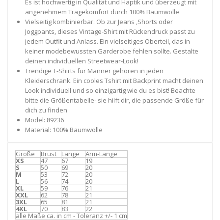
Es ist hochwertig in Qualität und Haptik und überzeugt mit
angenehmem Tragekomfort durch 100% Baumwolle
Vielseitig kombinierbar: Ob zur Jeans ,Shorts oder
Joggpants, dieses Vintage-Shirt mit Rückendruck passt zu
jedem Outfit und Anlass. Ein vielseitiges Oberteil, das in
keiner modebewussten Garderobe fehlen sollte. Gestalte
deinen individuellen Streetwear-Look!
Trendige T-Shirts für Männer gehören in jeden
Kleiderschrank. Ein cooles Tshirt mit Backprint macht deinen
Look individuell und so einzigartig wie du es bist! Beachte
bitte die Größentabelle- sie hilft dir, die passende Größe für
dich zu finden
Model: 89236
Material: 100% Baumwolle
Größe
Brust
Länge
Arm-Länge
XS
47
67
19
S
50
69
20
M
53
72
20
L
56
74
20
XL
59
76
21
XXL
62
78
21
3XL
65
81
21
4XL
70
83
22
alle Maße ca. in cm - Toleranz +/- 1 cm