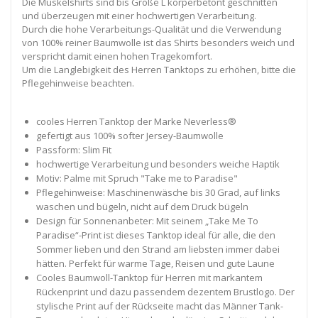
Die Muskelshirts sind bis Größe L körperbetont geschnitten
und überzeugen mit einer hochwertigen Verarbeitung.
Durch die hohe Verarbeitungs-Qualität und die Verwendung
von 100% reiner Baumwolle ist das Shirts besonders weich und
verspricht damit einen hohen Tragekomfort.
Um die Langlebigkeit des Herren Tanktops zu erhöhen, bitte die
Pflegehinweise beachten.
cooles Herren Tanktop der Marke Neverless®
gefertigt aus 100% softer Jersey-Baumwolle
Passform: Slim Fit
hochwertige Verarbeitung und besonders weiche Haptik
Motiv: Palme mit Spruch "Take me to Paradise"
Pflegehinweise: Maschinenwäsche bis 30 Grad, auf links
waschen und bügeln, nicht auf dem Druck bügeln
Design für Sonnenanbeter: Mit seinem „Take Me To
Paradise“-Print ist dieses Tanktop ideal für alle, die den
Sommer lieben und den Strand am liebsten immer dabei
hätten. Perfekt für warme Tage, Reisen und gute Laune
Cooles Baumwoll-Tanktop für Herren mit markantem
Rückenprint und dazu passendem dezentem Brustlogo. Der
stylische Print auf der Rückseite macht das Männer Tank-