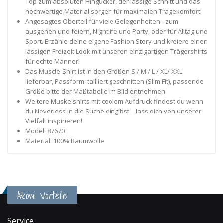
Top zum absoluten Hingucker, der lässige Schnitt und das
hochwertige Material sorgen für maximalen Tragekomfort
Angesagtes Oberteil für viele Gelegenheiten - zum
ausgehen und feiern, Nightlife und Party, oder für Alltag und
Sport. Erzähle deine eigene Fashion Story und kreiere einen
lässigen Freizeit Look mit unseren einzigartigen Trägershirts
für echte Männer!
Das Muscle-Shirt ist in den Größen S / M / L / XL/ XXL
lieferbar, Passform: tailliert geschnitten (Slim Fit), passende
Größe bitte der Maßtabelle im Bild entnehmen
Weitere Muskelshirts mit coolem Aufdruck findest du wenn
du Neverless in die Suche eingibst – lass dich von unserer
Vielfalt inspirieren!
Model: 87670
Material: 100% Baumwolle
Akowi Vorteile
Service