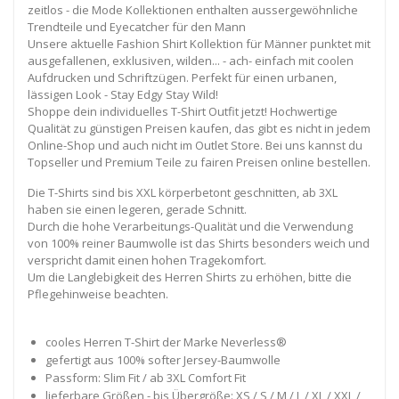
zeitlos - die Mode Kollektionen enthalten aussergewöhnliche
Trendteile und Eyecatcher für den Mann
Unsere aktuelle Fashion Shirt Kollektion für Männer punktet mit
ausgefallenen, exklusiven, wilden... - ach- einfach mit coolen
Aufdrucken und Schriftzügen. Perfekt für einen urbanen,
lässigen Look - Stay Edgy Stay Wild!
Shoppe dein individuelles T-Shirt Outfit jetzt! Hochwertige
Qualität zu günstigen Preisen kaufen, das gibt es nicht in jedem
Online-Shop und auch nicht im Outlet Store. Bei uns kannst du
Topseller und Premium Teile zu fairen Preisen online bestellen.
Die T-Shirts sind bis XXL körperbetont geschnitten, ab 3XL
haben sie einen legeren, gerade Schnitt.
Durch die hohe Verarbeitungs-Qualität und die Verwendung
von 100% reiner Baumwolle ist das Shirts besonders weich und
verspricht damit einen hohen Tragekomfort.
Um die Langlebigkeit des Herren Shirts zu erhöhen, bitte die
Pflegehinweise beachten.
cooles Herren T-Shirt der Marke Neverless®
gefertigt aus 100% softer Jersey-Baumwolle
Passform: Slim Fit / ab 3XL Comfort Fit
lieferbare Größen - bis Übergröße: XS / S / M / L / XL / XXL /