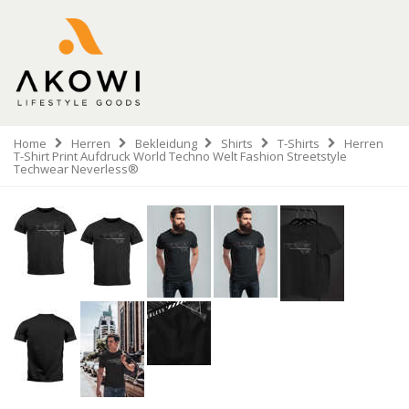
Home
Herren
Bekleidung
Shirts
T-Shirts
Herren
T-Shirt Print Aufdruck World Techno Welt Fashion Streetstyle
Techwear Neverless®