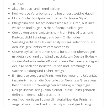
3XL / 4XL
aktuelle Basic- und Trend-Farben
hochwertige Verarbeitung und besonders weiche Haptik
Motiv: Cooler Frontprint im urbenen Techwear Style
Pflegehinweise: Maschinenwäsche bis 30 Grad, auf links
waschen und bügeln, nicht auf dem Druck bügeln
Cooles Herrenshirt mit stylishem Front Print. Alltags- und
Partytauglich! Sonntagabend beim Chillen oder
Samstagnacht im Club - immer stylish gekleidet bist du mit
den lässigen Printshirts vom Neverless
Unsere stylischen Marken Shirts für Männer überzeugen
mit detailreich und aufwändig gestaltetem Design. Exklusiv
für die Marke Neverless® sind unsere Designer ständig auf
der Jagd nach den neusten Trends und Strömungen in
Sachen Kleidung und T-Shirt Design.
Einzigartige Logos und Prints -von Techwear und Urbanität
inspiriert- machen die Oberteile von Neverless® zu etwas
Besonderem. Hochwertige Verarbeitung, einzigartiges
Design und vielseitig kombinierbar - diese Shirts gehören
definitv in deinen Kleiderschrank
Aus hochwertigem Baumwollmaterial liegt das Printshirt
angenehm auf der Haut und ist stylish und gleichzeitig