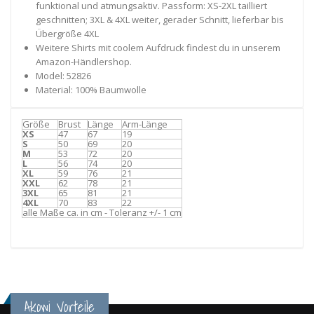
funktional und atmungsaktiv. Passform: XS-2XL tailliert
geschnitten; 3XL & 4XL weiter, gerader Schnitt, lieferbar bis
Übergröße 4XL
Weitere Shirts mit coolem Aufdruck findest du in unserem
Amazon-Händlershop.
Model: 52826
Material: 100% Baumwolle
Größe
Brust
Länge
Arm-Länge
XS
47
67
19
S
50
69
20
M
53
72
20
L
56
74
20
XL
59
76
21
XXL
62
78
21
3XL
65
81
21
4XL
70
83
22
alle Maße ca. in cm - Toleranz +/- 1 cm
Akowi Vorteile