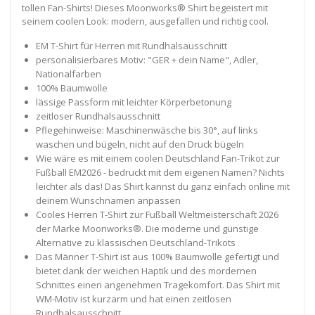
tollen Fan-Shirts! Dieses Moonworks® Shirt begeistert mit
seinem coolen Look: modern, ausgefallen und richtig cool.
EM T-Shirt für Herren mit Rundhalsausschnitt
personalisierbares Motiv: "GER + dein Name", Adler,
Nationalfarben
100% Baumwolle
lässige Passform mit leichter Körperbetonung
zeitloser Rundhalsausschnitt
Pflegehinweise: Maschinenwäsche bis 30°, auf links
waschen und bügeln, nicht auf den Druck bügeln
Wie wäre es mit einem coolen Deutschland Fan-Trikot zur
Fußball EM2026 - bedruckt mit dem eigenen Namen? Nichts
leichter als das! Das Shirt kannst du ganz einfach online mit
deinem Wunschnamen anpassen
Cooles Herren T-Shirt zur Fußball Weltmeisterschaft 2026
der Marke Moonworks®. Die moderne und günstige
Alternative zu klassischen Deutschland-Trikots
Das Männer T-Shirt ist aus 100% Baumwolle gefertigt und
bietet dank der weichen Haptik und des mordernen
Schnittes einen angenehmen Tragekomfort. Das Shirt mit
WM-Motiv ist kurzarm und hat einen zeitlosen
Rundhalsausschnitt.