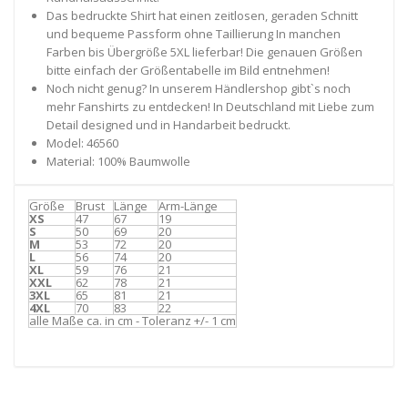
Das bedruckte Shirt hat einen zeitlosen, geraden Schnitt
und bequeme Passform ohne Taillierung In manchen
Farben bis Übergröße 5XL lieferbar! Die genauen Größen
bitte einfach der Größentabelle im Bild entnehmen!
Noch nicht genug? In unserem Händlershop gibt`s noch
mehr Fanshirts zu entdecken! In Deutschland mit Liebe zum
Detail designed und in Handarbeit bedruckt.
Model: 46560
Material: 100% Baumwolle
Größe
Brust
Länge
Arm-Länge
XS
47
67
19
S
50
69
20
M
53
72
20
L
56
74
20
XL
59
76
21
XXL
62
78
21
3XL
65
81
21
4XL
70
83
22
alle Maße ca. in cm - Toleranz +/- 1 cm