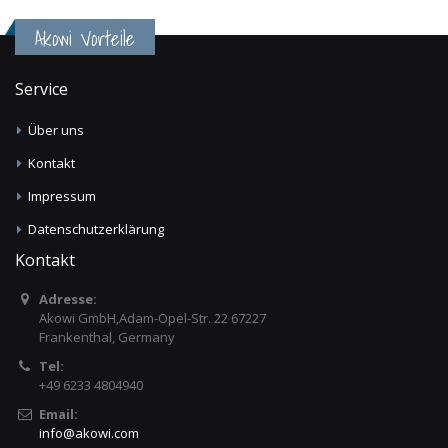
Akowi Vorteile
Service
Über uns
Kontakt
Impressum
Datenschutzerklärung
Kontakt
Adresse:
Akowi GmbH,Adam-Opel-Str. 22 67227
Frankenthal, Germany
Tel:
+49 6233 4804940
Email:
info
@
akowi.com