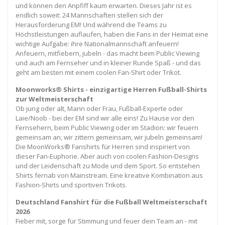
und können den Anpfiff kaum erwarten. Dieses Jahr ist es
endlich soweit: 24 Mannschaften stellen sich der
Herausforderung EM! Und während die Teams zu
Höchstleistungen auflaufen, haben die Fans in der Heimat eine
wichtige Aufgabe: ihre Nationalmannschaft anfeuern!
Anfeuern, mitfiebern, jubeln - das macht beim Public Viewing
und auch am Fernseher und in kleiner Runde Spaß - und das
geht am besten mit einem coolen Fan-Shirt oder Trikot.
Moonworks® Shirts - einzigartige Herren Fußball-Shirts
zur Weltmeisterschaft
Ob jung oder alt, Mann oder Frau, Fußball-Experte oder
Laie/Noob - bei der EM sind wir alle eins! Zu Hause vor den
Fernsehern, beim Public Viewing oder im Stadion: wir feuern
gemeinsam an, wir zittern gemeinsam, wir jubeln gemeinsam!
Die MoonWorks® Fanshirts für Herren sind inspiriert von
dieser Fan-Euphorie. Aber auch von coolen Fashion-Designs
und der Leidenschaft zu Mode und dem Sport. So entstehen
Shirts fernab von Mainstream. Eine kreative Kombination aus
Fashion-Shirts und sportiven Trikots.
Deutschland Fanshirt für die Fußball Weltmeisterschaft
2026
Fieber mit, sorge für Stimmung und feuer dein Team an - mit