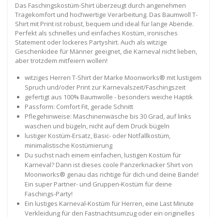
Das Faschingskostüm-Shirt überzeugt durch angenehmen
Tragekomfort und hochwertige Verarbeitung. Das Baumwoll T-
Shirt mit Print ist robust, bequem und ideal für lange Abende.
Perfekt als schnelles und einfaches Kostüm, ironisches
Statement oder lockeres Partyshirt. Auch als witzige
Geschenkidee für Männer geeignet, die Karneval nicht lieben,
aber trotzdem mitfeiern wollen!
witziges Herren T-Shirt der Marke Moonworks® mit lustigem
Spruch und/oder Print zur Karnevalszeit/Faschingszeit
gefertigt aus 100% Baumwolle - besonders weiche Haptik
Passform: Comfort Fit, gerade Schnitt
Pflegehinweise: Maschinenwäsche bis 30 Grad, auf links
waschen und bügeln, nicht auf dem Druck bügeln
lustiger Kostüm-Ersatz, Basic- oder Notfallkostüm,
minimalistische Kostümierung
Du suchst nach einem einfachen, lustigen Kostüm für
Karneval? Dann ist dieses coole Panzerknacker Shirt von
Moonworks® genau das richtige für dich und deine Bande!
Ein super Partner- und Gruppen-Kostüm für deine
Faschings-Party!
Ein lustiges Karneval-Kostüm für Herren, eine Last Minute
Verkleidung für den Fastnachtsumzug oder ein originelles