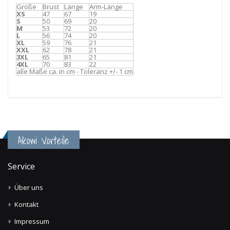
Größe
Brust
Länge
Arm-Länge
XS
47
67
19
S
50
69
20
M
53
72
20
L
56
74
20
XL
59
76
21
XXL
62
78
21
3XL
65
81
21
4XL
70
83
22
alle Maße ca. in cm - Toleranz +/- 1 cm
Akowi Vorteile
Service
Über uns
Kontakt
Impressum