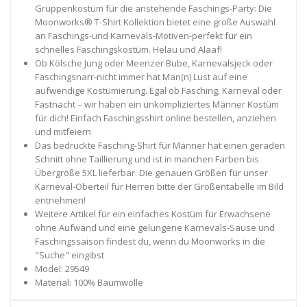
Gruppenkostüm für die anstehende Faschings-Party: Die
Moonworks® T-Shirt Kollektion bietet eine große Auswahl
an Faschings-und Karnevals-Motiven-perfekt für ein
schnelles Faschingskostüm. Helau und Alaaf!
Ob Kölsche Jung oder Meenzer Bube, Karnevalsjeck oder
Faschingsnarr-nicht immer hat Man(n) Lust auf eine
aufwendige Kostümierung. Egal ob Fasching, Karneval oder
Fastnacht – wir haben ein unkompliziertes Männer Kostüm
für dich! Einfach Faschingsshirt online bestellen, anziehen
und mitfeiern
Das bedruckte Fasching-Shirt für Männer hat einen geraden
Schnitt ohne Taillierung und ist in manchen Farben bis
Übergröße 5XL lieferbar. Die genauen Größen für unser
Karneval-Oberteil für Herren bitte der Größentabelle im Bild
entnehmen!
Weitere Artikel für ein einfaches Kostüm für Erwachsene
ohne Aufwand und eine gelungene Karnevals-Sause und
Faschingssaison findest du, wenn du Moonworks in die
"Suche" eingibst
Model: 29549
Material: 100% Baumwolle