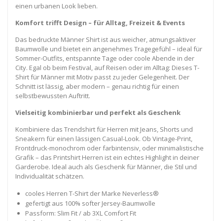
einen urbanen Look lieben.
Komfort trifft Design – für Alltag, Freizeit & Events
Das bedruckte Männer Shirt ist aus weicher, atmungsaktiver
Baumwolle und bietet ein angenehmes Tragegefühl – ideal für
Sommer-Outfits, entspannte Tage oder coole Abende in der
City. Egal ob beim Festival, auf Reisen oder im Alltag: Dieses T-
Shirt für Männer mit Motiv passt zu jeder Gelegenheit. Der
Schnitt ist lässig, aber modern – genau richtig für einen
selbstbewussten Auftritt.
Vielseitig kombinierbar und perfekt als Geschenk
Kombiniere das Trendshirt für Herren mit Jeans, Shorts und
Sneakern für einen lässigen Casual-Look. Ob Vintage-Print,
Frontdruck-monochrom oder farbintensiv, oder minimalistische
Grafik – das Printshirt Herren ist ein echtes Highlight in deiner
Garderobe. Ideal auch als Geschenk für Männer, die Stil und
Individualität schätzen.
cooles Herren T-Shirt der Marke Neverless®
gefertigt aus 100% softer Jersey-Baumwolle
Passform: Slim Fit / ab 3XL Comfort Fit