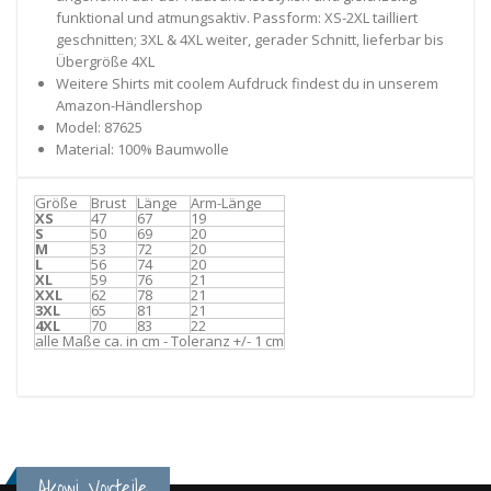
funktional und atmungsaktiv. Passform: XS-2XL tailliert
geschnitten; 3XL & 4XL weiter, gerader Schnitt, lieferbar bis
Übergröße 4XL
Weitere Shirts mit coolem Aufdruck findest du in unserem
Amazon-Händlershop
Model: 87625
Material: 100% Baumwolle
Größe
Brust
Länge
Arm-Länge
XS
47
67
19
S
50
69
20
M
53
72
20
L
56
74
20
XL
59
76
21
XXL
62
78
21
3XL
65
81
21
4XL
70
83
22
alle Maße ca. in cm - Toleranz +/- 1 cm
Akowi Vorteile