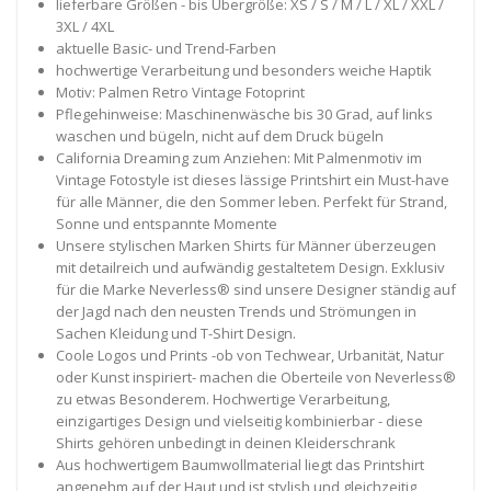
lieferbare Größen - bis Übergröße: XS / S / M / L / XL / XXL /
3XL / 4XL
aktuelle Basic- und Trend-Farben
hochwertige Verarbeitung und besonders weiche Haptik
Motiv: Palmen Retro Vintage Fotoprint
Pflegehinweise: Maschinenwäsche bis 30 Grad, auf links
waschen und bügeln, nicht auf dem Druck bügeln
California Dreaming zum Anziehen: Mit Palmenmotiv im
Vintage Fotostyle ist dieses lässige Printshirt ein Must-have
für alle Männer, die den Sommer leben. Perfekt für Strand,
Sonne und entspannte Momente
Unsere stylischen Marken Shirts für Männer überzeugen
mit detailreich und aufwändig gestaltetem Design. Exklusiv
für die Marke Neverless® sind unsere Designer ständig auf
der Jagd nach den neusten Trends und Strömungen in
Sachen Kleidung und T-Shirt Design.
Coole Logos und Prints -ob von Techwear, Urbanität, Natur
oder Kunst inspiriert- machen die Oberteile von Neverless®
zu etwas Besonderem. Hochwertige Verarbeitung,
einzigartiges Design und vielseitig kombinierbar - diese
Shirts gehören unbedingt in deinen Kleiderschrank
Aus hochwertigem Baumwollmaterial liegt das Printshirt
angenehm auf der Haut und ist stylish und gleichzeitig