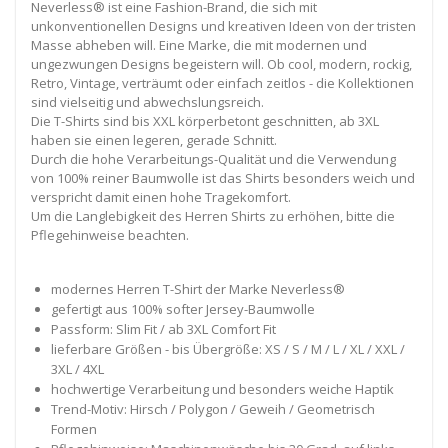
Neverless® ist eine Fashion-Brand, die sich mit
unkonventionellen Designs und kreativen Ideen von der tristen
Masse abheben will. Eine Marke, die mit modernen und
ungezwungen Designs begeistern will. Ob cool, modern, rockig,
Retro, Vintage, verträumt oder einfach zeitlos - die Kollektionen
sind vielseitig und abwechslungsreich.
Die T-Shirts sind bis XXL körperbetont geschnitten, ab 3XL
haben sie einen legeren, gerade Schnitt.
Durch die hohe Verarbeitungs-Qualität und die Verwendung
von 100% reiner Baumwolle ist das Shirts besonders weich und
verspricht damit einen hohe Tragekomfort.
Um die Langlebigkeit des Herren Shirts zu erhöhen, bitte die
Pflegehinweise beachten.
modernes Herren T-Shirt der Marke Neverless®
gefertigt aus 100% softer Jersey-Baumwolle
Passform: Slim Fit / ab 3XL Comfort Fit
lieferbare Größen - bis Übergröße: XS / S / M / L / XL / XXL /
3XL / 4XL
hochwertige Verarbeitung und besonders weiche Haptik
Trend-Motiv: Hirsch / Polygon / Geweih / Geometrisch
Formen