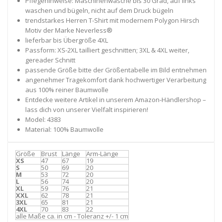
Pflegehinweise: Maschinenwäsche bis 30 Grad, auf links
waschen und bügeln, nicht auf dem Druck bügeln
trendstarkes Herren T-Shirt mit modernem Polygon Hirsch
Motiv der Marke Neverless®
lieferbar bis Übergröße 4XL
Passform: XS-2XL tailliert geschnitten; 3XL & 4XL weiter,
gereader Schnitt
passende Größe bitte der Größentabelle im Bild entnehmen
angenehmer Tragekomfort dank hochwertiger Verarbeitung
aus 100% reiner Baumwolle
Entdecke weitere Artikel in unserem Amazon-Händlershop –
lass dich von unserer Vielfalt inspirieren!
Model: 4383
Material: 100% Baumwolle
Größe
Brust
Länge
Arm-Länge
XS
47
67
19
S
50
69
20
M
53
72
20
L
56
74
20
XL
59
76
21
XXL
62
78
21
3XL
65
81
21
4XL
70
83
22
alle Maße ca. in cm - Toleranz +/- 1 cm