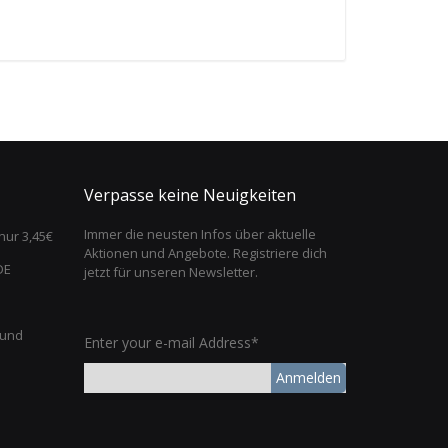
Verpasse keine Neuigkeiten
Immer die neusten Infos über aktuelle
nur 3,45€
Aktionen und Angebote. Registriere dich
DE
jetzt für unseren Newsletter.
 und
Enter your e-mail Address*
Anmelden