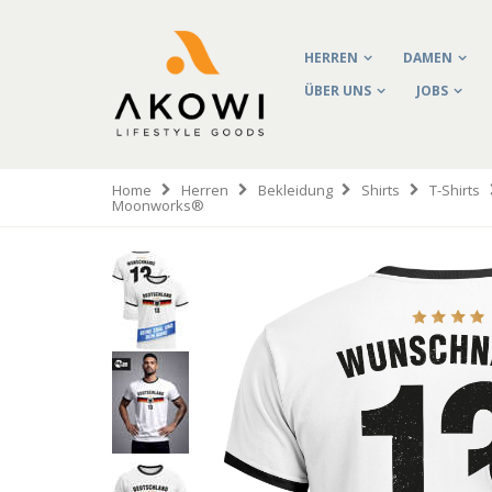
HERREN
DAMEN
ÜBER UNS
JOBS
Home
Herren
Bekleidung
Shirts
T-Shirts
Moonworks®