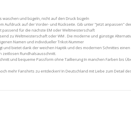
ks waschen und bügeln, nicht auf den Druck bügeln
arem Aufdruck auf der Vorder- und Rückseite. Gib unter "Jetzt anpassen
ot passend für die nächste EM oder Weltmeisterschaft
nd zu Weltmeisterschaft oder WM . Die moderne und günstige Alternativ
eigenen Namen und individueller Trikot-Nummer
igt und bietet dank der weichen Haptik und des modernen Schnittes einen
n zeitlosen Rundhalsausschnitt.
Schnitt und bequeme Passform ohne Taillierung In manchen Farben bis Übe
och mehr Fanshirts zu entdecken! In Deutschland mit Liebe zum Detail de