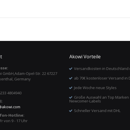
t
Akowi Vorteile
sse:
Versandkosten in Deutschland 
i GmbH,Adam-Opel-Str. 22 67227
ab 70€ kostenloser Versand in 
kenthal, Germany
Jede Woche neue Styles
6233 4804940
Große Auswahl an Top Marken
Newcomer-Labels
l:
@
akowi.com
Schneller Versand mit DHL
fon-Hotline:
Fr von 9 - 17 Uhr