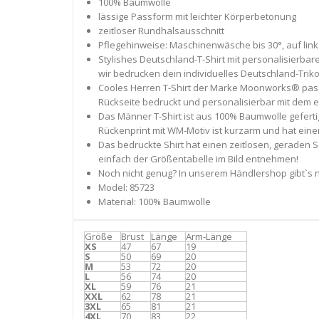
100% Baumwolle
lässige Passform mit leichter Körperbetonung
zeitloser Rundhalsausschnitt
Pflegehinweise: Maschinenwäsche bis 30°, auf lin
Stylishes Deutschland-T-Shirt mit personalisierb
wir bedrucken dein individuelles Deutschland-Trik
Cooles Herren T-Shirt der Marke Moonworks® passe
Rückseite bedruckt und personalisierbar mit dem 
Das Männer T-Shirt ist aus 100% Baumwolle gefert
Rückenprint mit WM-Motiv ist kurzarm und hat eine
Das bedruckte Shirt hat einen zeitlosen, geraden 
einfach der Größentabelle im Bild entnehmen!
Noch nicht genug? In unserem Händlershop gibt`s n
Model: 85723
Material: 100% Baumwolle
Größe
Brust
Länge
Arm-Länge
XS
47
67
19
S
50
69
20
M
53
72
20
L
56
74
20
XL
59
76
21
XXL
62
78
21
3XL
65
81
21
4XL
70
83
22