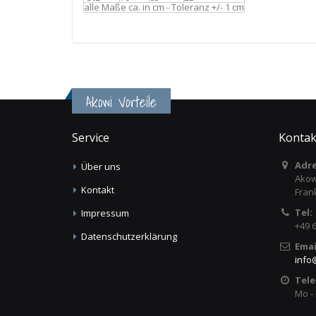
alle Maße ca. in cm - Toleranz +/- 1 cm
Akowi Vorteile
Service
Kontak
Adre
Über uns
Akow
Kontakt
Fran
Tel:
Impressum
+49 
Datenschutzerklärung
Emai
info
Tele
Mo - 