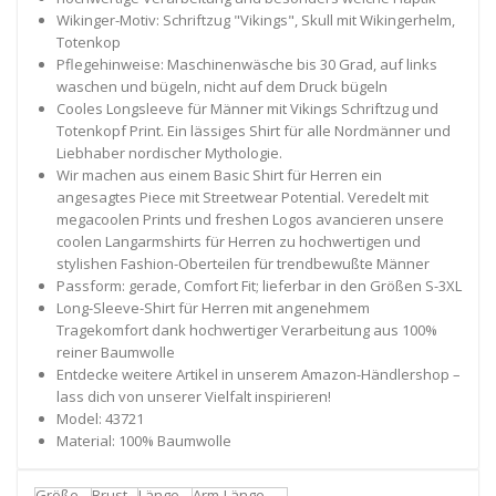
Wikinger-Motiv: Schriftzug "Vikings", Skull mit Wikingerhelm,
Totenkop
Pflegehinweise: Maschinenwäsche bis 30 Grad, auf links
waschen und bügeln, nicht auf dem Druck bügeln
Cooles Longsleeve für Männer mit Vikings Schriftzug und
Totenkopf Print. Ein lässiges Shirt für alle Nordmänner und
Liebhaber nordischer Mythologie.
Wir machen aus einem Basic Shirt für Herren ein
angesagtes Piece mit Streetwear Potential. Veredelt mit
megacoolen Prints und freshen Logos avancieren unsere
coolen Langarmshirts für Herren zu hochwertigen und
stylishen Fashion-Oberteilen für trendbewußte Männer
Passform: gerade, Comfort Fit; lieferbar in den Größen S-3XL
Long-Sleeve-Shirt für Herren mit angenehmem
Tragekomfort dank hochwertiger Verarbeitung aus 100%
reiner Baumwolle
Entdecke weitere Artikel in unserem Amazon-Händlershop –
lass dich von unserer Vielfalt inspirieren!
Model: 43721
Material: 100% Baumwolle
Größe
Brust
Länge
Arm-Länge