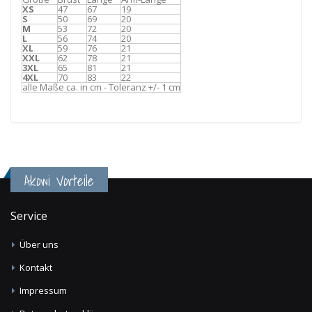
XS
47
67
19
S
50
69
20
M
53
72
20
L
56
74
20
XL
59
76
21
XXL
62
78
21
3XL
65
81
21
4XL
70
83
22
alle Maße ca. in cm - Toleranz +/- 1 cm
Akowi Vorteile
Service
Über uns
Kontakt
Impressum