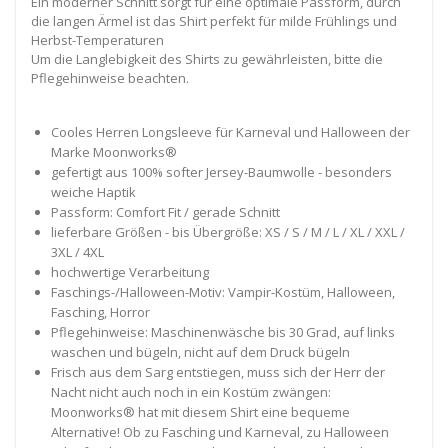
Ein moderner Schnitt sorgt für eine optimale Passform, durch
die langen Ärmel ist das Shirt perfekt für milde Frühlings und
Herbst-Temperaturen
Um die Langlebigkeit des Shirts zu gewährleisten, bitte die
Pflegehinweise beachten.
Cooles Herren Longsleeve für Karneval und Halloween der
Marke Moonworks®
gefertigt aus 100% softer Jersey-Baumwolle - besonders
weiche Haptik
Passform: Comfort Fit / gerade Schnitt
lieferbare Größen - bis Übergröße: XS / S / M / L / XL / XXL /
3XL / 4XL
hochwertige Verarbeitung
Faschings-/Halloween-Motiv: Vampir-Kostüm, Halloween,
Fasching, Horror
Pflegehinweise: Maschinenwäsche bis 30 Grad, auf links
waschen und bügeln, nicht auf dem Druck bügeln
Frisch aus dem Sarg entstiegen, muss sich der Herr der
Nacht nicht auch noch in ein Kostüm zwängen:
Moonworks® hat mit diesem Shirt eine bequeme
Alternative! Ob zu Fasching und Karneval, zu Halloween