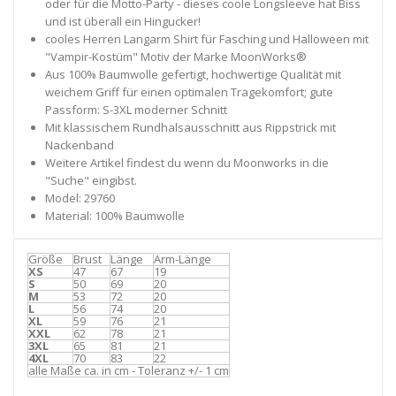
oder für die Motto-Party - dieses coole Longsleeve hat Biss
und ist überall ein Hingucker!
cooles Herren Langarm Shirt für Fasching und Halloween mit
"Vampir-Kostüm" Motiv der Marke MoonWorks®
Aus 100% Baumwolle gefertigt, hochwertige Qualität mit
weichem Griff für einen optimalen Tragekomfort; gute
Passform: S-3XL moderner Schnitt
Mit klassischem Rundhalsausschnitt aus Rippstrick mit
Nackenband
Weitere Artikel findest du wenn du Moonworks in die
"Suche" eingibst.
Model: 29760
Material: 100% Baumwolle
Größe
Brust
Länge
Arm-Länge
XS
47
67
19
S
50
69
20
M
53
72
20
L
56
74
20
XL
59
76
21
XXL
62
78
21
3XL
65
81
21
4XL
70
83
22
alle Maße ca. in cm - Toleranz +/- 1 cm