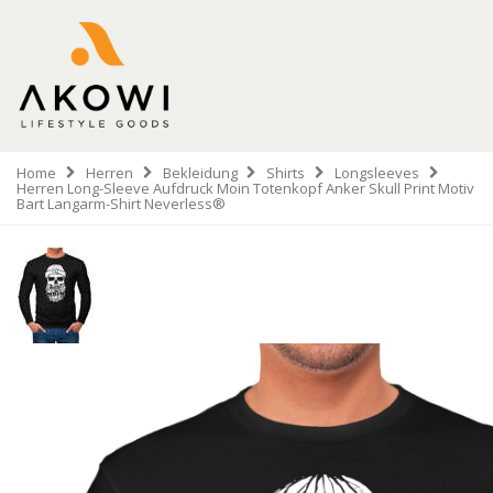
Home
Herren
Bekleidung
Shirts
Longsleeves
Herren Long-Sleeve Aufdruck Moin Totenkopf Anker Skull Print Motiv
Bart Langarm-Shirt Neverless®