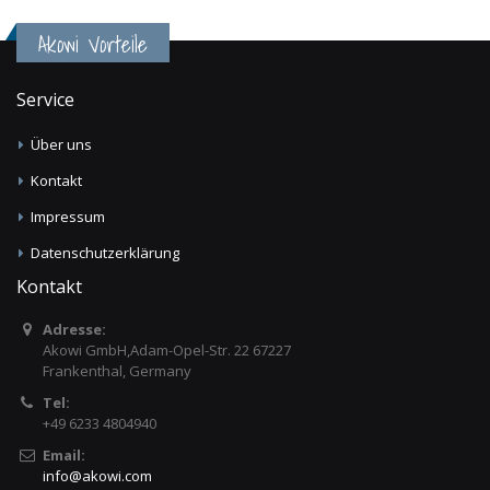
Akowi Vorteile
Service
Über uns
Kontakt
Impressum
Datenschutzerklärung
Kontakt
Adresse:
Akowi GmbH,Adam-Opel-Str. 22 67227
Frankenthal, Germany
Tel:
+49 6233 4804940
Email:
info
@
akowi.com