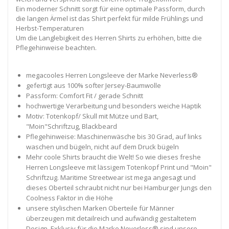
Ein moderner Schnitt sorgt für eine optimale Passform, durch
die langen Ärmel ist das Shirt perfekt für milde Frühlings und
Herbst-Temperaturen
Um die Langlebigkeit des Herren Shirts zu erhöhen, bitte die
Pflegehinweise beachten.
megacooles Herren Longsleeve der Marke Neverless®
gefertigt aus 100% softer Jersey-Baumwolle
Passform: Comfort Fit / gerade Schnitt
hochwertige Verarbeitung und besonders weiche Haptik
Motiv: Totenkopf/ Skull mit Mütze und Bart,
"Moin"Schriftzug, Blackbeard
Pflegehinweise: Maschinenwäsche bis 30 Grad, auf links
waschen und bügeln, nicht auf dem Druck bügeln
Mehr coole Shirts braucht die Welt! So wie dieses freshe
Herren Longsleeve mit lässigem Totenkopf Print und "Moin"
Schriftzug. Maritime Streetwear ist mega angesagt und
dieses Oberteil schraubt nicht nur bei Hamburger Jungs den
Coolness Faktor in die Höhe
unsere stylischen Marken Oberteile für Männer
überzeugen mit detailreich und aufwändig gestaltetem
Design. Exklusiv für die Marke Neverless® sind unsere