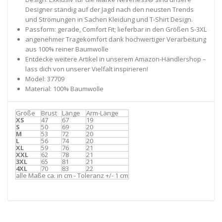
Designer ständig auf der Jagd nach den neusten Trends
und Strömungen in Sachen Kleidung und T-Shirt Design.
Passform: gerade, Comfort Fit; lieferbar in den Größen S-3XL
angenehmer Tragekomfort dank hochwertiger Verarbeitung
aus 100% reiner Baumwolle
Entdecke weitere Artikel in unserem Amazon-Händlershop –
lass dich von unserer Vielfalt inspirieren!
Model: 37709
Material: 100% Baumwolle
Größe
Brust
Länge
Arm-Länge
XS
47
67
19
S
50
69
20
M
53
72
20
L
56
74
20
XL
59
76
21
XXL
62
78
21
3XL
65
81
21
4XL
70
83
22
alle Maße ca. in cm - Toleranz +/- 1 cm