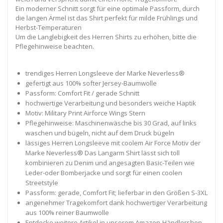
Ein moderner Schnitt sorgt für eine optimale Passform, durch
die langen Ärmel ist das Shirt perfekt für milde Frühlings und
Herbst-Temperaturen
Um die Langlebigkeit des Herren Shirts zu erhöhen, bitte die
Pflegehinweise beachten.
trendiges Herren Longsleeve der Marke Neverless®
gefertigt aus 100% softer Jersey-Baumwolle
Passform: Comfort Fit / gerade Schnitt
hochwertige Verarbeitung und besonders weiche Haptik
Motiv: Military Print Airforce Wings Stern
Pflegehinweise: Maschinenwäsche bis 30 Grad, auf links
waschen und bügeln, nicht auf dem Druck bügeln
lässiges Herren Longsleeve mit coolem Air Force Motiv der
Marke Neverless® Das Langarm Shirt lässt sich toll
kombinieren zu Denim und angesagten Basic-Teilen wie
Leder-oder Bomberjacke und sorgt für einen coolen
Streetstyle
Passform: gerade, Comfort Fit; lieferbar in den Größen S-3XL
angenehmer Tragekomfort dank hochwertiger Verarbeitung
aus 100% reiner Baumwolle
Entdecke weitere Artikel in unserem Amazon-Händlershop –