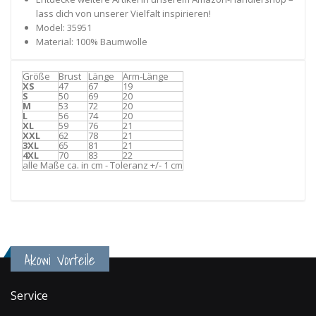
lass dich von unserer Vielfalt inspirieren!
Model: 35951
Material: 100% Baumwolle
Größe
Brust
Länge
Arm-Länge
XS
47
67
19
S
50
69
20
M
53
72
20
L
56
74
20
XL
59
76
21
XXL
62
78
21
3XL
65
81
21
4XL
70
83
22
alle Maße ca. in cm - Toleranz +/- 1 cm
Akowi Vorteile
Service