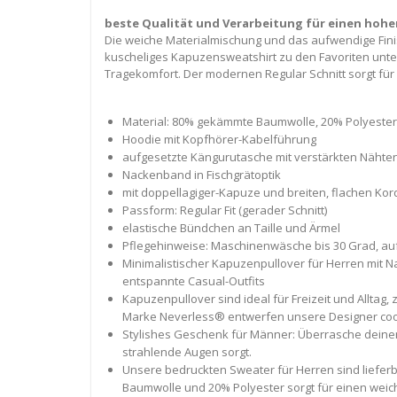
beste Qualität und Verarbeitung für einen hoh
Die weiche Materialmischung und das aufwendige Finis
kuscheliges Kapuzensweatshirt zu den Favoriten unter
Tragekomfort. Der modernen Regular Schnitt sorgt für
Material: 80% gekämmte Baumwolle, 20% Polyester
Hoodie mit Kopfhörer-Kabelführung
aufgesetzte Kängurutasche mit verstärkten Nähte
Nackenband in Fischgrätoptik
mit doppellagiger-Kapuze und breiten, flachen Kor
Passform: Regular Fit (gerader Schnitt)
elastische Bündchen an Taille und Ärmel
Pflegehinweise: Maschinenwäsche bis 30 Grad, auf
Minimalistischer Kapuzenpullover für Herren mit Na
entspannte Casual-Outfits
Kapuzenpullover sind ideal für Freizeit und Alltag,
Marke Neverless® entwerfen unsere Designer cool
Stylishes Geschenk für Männer: Überrasche deinen
strahlende Augen sorgt.
Unsere bedruckten Sweater für Herren sind lieferba
Baumwolle und 20% Polyester sorgt für einen weic