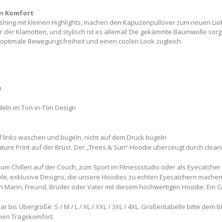
en Komfort
hing mit kleinen Highlights, machen den Kapuzenpullover zum neuen Liebl
 der Klamotten, und stylisch ist es allemal! Die gekämmte Baumwolle sor
 optimale Bewegungsfreiheit und einen coolen Look zugleich.
n
deln im Ton-in-Ton Design
 links waschen und bügeln, nicht auf dem Druck bügeln
ture Print auf der Brust. Der „Trees & Sun“-Hoodie überzeugt durch clean
 zum Chillen auf der Couch, zum Sport im Fitnessstudio oder als Eyecatcher
e, exklusive Designs, die unsere Hoodies zu echten Eyecatchern mache
 Mann, Freund, Bruder oder Vater mit diesem hochwertigen Hoodie. Ein Ge
r bis Übergröße: S / M / L / XL / XXL / 3XL / 4XL. Größentabelle bitte dem
hen Tragekomfort.