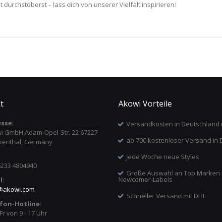
durchstöberst – lass dich von unserer Vielfalt inspirieren!
t
Akowi Vorteile
sse:
Versandkosten in Deutschland 
i GmbH,Adam-Opel-Str. 22 67227
ab 70€ kostenloser Versand in 
kenthal, Germany
Jede Woche neue Styles
6233 4804940
Große Auswahl an Top Marken
Newcomer-Labels
l:
@
akowi.com
Schneller Versand mit DHL
fon-Hotline:
Fr von 9 - 17 Uhr