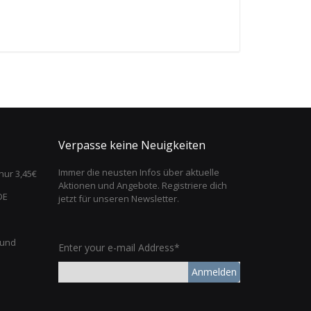
Verpasse keine Neuigkeiten
Immer die neusten Infos über aktuelle
nur 3,45€
Aktionen und Angebote. Registriere dich
DE
jetzt für unseren Newsletter.
 und
Enter your e-mail Address*
Anmelden