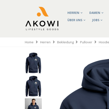
HERREN
DAMEN
ÜBER UNS
JOBS
Home
Herren
Bekleidung
Pullover
Hoodi