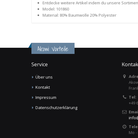
Entdecke weitere Artikel indem du unsere Sortiment 
Model: 101860
Material: 80% Baumwolle 20% Polyester
Akowi Vorteile
Service
Kontak
Adre
Über uns
Akow
Kontakt
Fran
Tel:
Impressum
+49 
Datenschutzerklärung
Emai
info
Tele
Mo - 