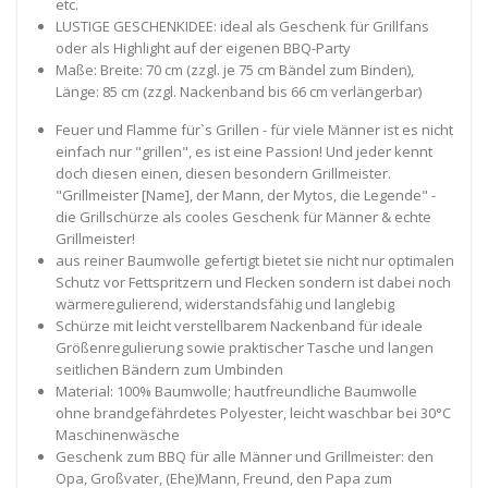
etc.
LUSTIGE GESCHENKIDEE: ideal als Geschenk für Grillfans
oder als Highlight auf der eigenen BBQ-Party
Maße: Breite: 70 cm (zzgl. je 75 cm Bändel zum Binden),
Länge: 85 cm (zzgl. Nackenband bis 66 cm verlängerbar)
Feuer und Flamme für`s Grillen - für viele Männer ist es nicht
einfach nur "grillen", es ist eine Passion! Und jeder kennt
doch diesen einen, diesen besondern Grillmeister.
"Grillmeister [Name], der Mann, der Mytos, die Legende" -
die Grillschürze als cooles Geschenk für Männer & echte
Grillmeister!
aus reiner Baumwolle gefertigt bietet sie nicht nur optimalen
Schutz vor Fettspritzern und Flecken sondern ist dabei noch
wärmeregulierend, widerstandsfähig und langlebig
Schürze mit leicht verstellbarem Nackenband für ideale
Größenregulierung sowie praktischer Tasche und langen
seitlichen Bändern zum Umbinden
Material: 100% Baumwolle; hautfreundliche Baumwolle
ohne brandgefährdetes Polyester, leicht waschbar bei 30°C
Maschinenwäsche
Geschenk zum BBQ für alle Männer und Grillmeister: den
Opa, Großvater, (Ehe)Mann, Freund, den Papa zum