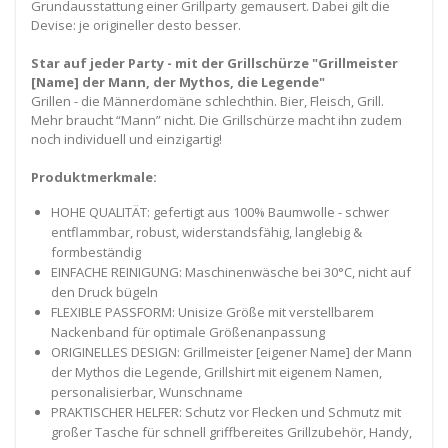
Grundausstattung einer Grillparty gemausert. Dabei gilt die
Devise: je origineller desto besser.
Star auf jeder Party - mit der Grillschürze "Grillmeister
[Name] der Mann, der Mythos, die Legende"
Grillen - die Männerdomäne schlechthin. Bier, Fleisch, Grill.
Mehr braucht “Mann” nicht. Die Grillschürze macht ihn zudem
noch individuell und einzigartig!
Produktmerkmale:
HOHE QUALITÄT: gefertigt aus 100% Baumwolle - schwer
entflammbar, robust, widerstandsfähig, langlebig &
formbeständig
EINFACHE REINIGUNG: Maschinenwäsche bei 30°C, nicht auf
den Druck bügeln
FLEXIBLE PASSFORM: Unisize Größe mit verstellbarem
Nackenband für optimale Größenanpassung
ORIGINELLES DESIGN: Grillmeister [eigener Name] der Mann
der Mythos die Legende, Grillshirt mit eigenem Namen,
personalisierbar, Wunschname
PRAKTISCHER HELFER: Schutz vor Flecken und Schmutz mit
großer Tasche für schnell griffbereites Grillzubehör, Handy,