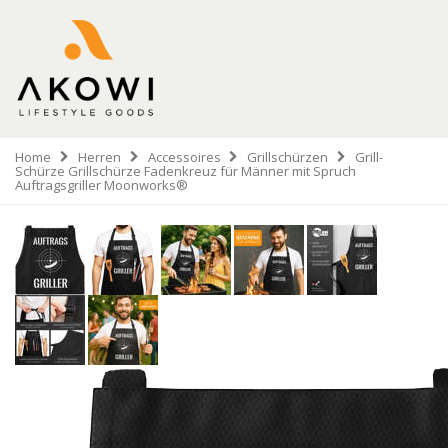
Home
Herren
Accessoires
Grillschürzen
Grill-
Schürze Grillschürze Fadenkreuz für Männer mit Spruch
Auftragsgriller Moonworks®