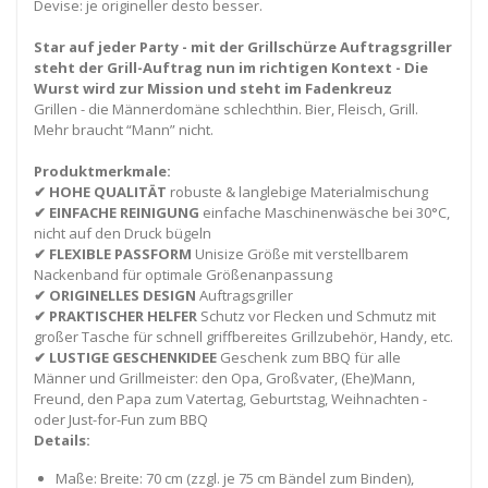
Devise: je origineller desto besser.
Star auf jeder Party - mit der Grillschürze Auftragsgriller
steht der Grill-Auftrag nun im richtigen Kontext - Die
Wurst wird zur Mission und steht im Fadenkreuz
Grillen - die Männerdomäne schlechthin. Bier, Fleisch, Grill.
Mehr braucht “Mann” nicht.
Produktmerkmale:
✔ HOHE QUALITÄT
robuste & langlebige Materialmischung
✔ EINFACHE REINIGUNG
einfache Maschinenwäsche bei 30°C,
nicht auf den Druck bügeln
✔ FLEXIBLE PASSFORM
Unisize Größe mit verstellbarem
Nackenband für optimale Größenanpassung
✔ ORIGINELLES DESIGN
Auftragsgriller
✔ PRAKTISCHER HELFER
Schutz vor Flecken und Schmutz mit
großer Tasche für schnell griffbereites Grillzubehör, Handy, etc.
✔ LUSTIGE GESCHENKIDEE
Geschenk zum BBQ für alle
Männer und Grillmeister: den Opa, Großvater, (Ehe)Mann,
Freund, den Papa zum Vatertag, Geburtstag, Weihnachten -
oder Just-for-Fun zum BBQ
Details:
Maße: Breite: 70 cm (zzgl. je 75 cm Bändel zum Binden),