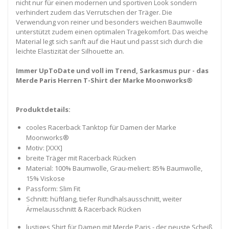
nicht nur für einen modernen und sportiven Look sondern
verhindert zudem das Verrutschen der Träger. Die
Verwendung von reiner und besonders weichen Baumwolle
unterstützt zudem einen optimalen Tragekomfort. Das weiche
Material legt sich sanft auf die Haut und passt sich durch die
leichte Elastizität der Silhouette an.
Immer UpToDate und voll im Trend, Sarkasmus pur - das
Merde Paris Herren T-Shirt der Marke Moonworks®
Produktdetails:
cooles Racerback Tanktop für Damen der Marke
Moonworks®
Motiv: [XXX]
breite Träger mit Racerback Rücken
Material: 100% Baumwolle, Grau-meliert: 85% Baumwolle,
15% Viskose
Passform: Slim Fit
Schnitt: hüftlang, tiefer Rundhalsausschnitt, weiter
Ärmelausschnitt & Racerback Rücken
lustiges Shirt für Damen mit Merde Paris - der neuste Scheiß