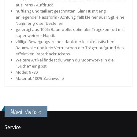
aus Paris - Aufdruck
hüftlang und tailliert geschnitten (Slim Fit) mit eng
anliegender Passform - Achtung: fällt kleiner aus! Ggf. eine
Nummer größer bestellen
gefertigt aus 100% Baumwolle: optimaler Tragekomfort mit
super weicher Haptik
völlige Bewegungsfreiheit dank der leicht elastischen
Baumwolle und kein Verrutschen der Träger aufgrund des
effektiven Racerbackrückens
Weitere Artikel findest du wenn du Moonworks in die
"Suche" eingibst.
Model: 9780
Material: 100% Baumwolle
Akowi Vorteile
Service