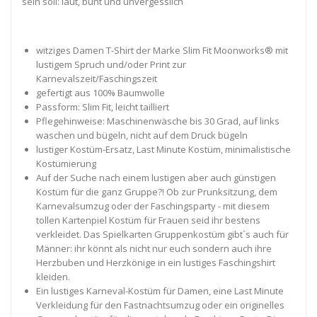
sein soll: laut, bunt und unvergesslich
witziges Damen T-Shirt der Marke Slim Fit Moonworks® mit
lustigem Spruch und/oder Print zur
Karnevalszeit/Faschingszeit
gefertigt aus 100% Baumwolle
Passform: Slim Fit, leicht tailliert
Pflegehinweise: Maschinenwäsche bis 30 Grad, auf links
waschen und bügeln, nicht auf dem Druck bügeln
lustiger Kostüm-Ersatz, Last Minute Kostüm, minimalistische
Kostümierung
Auf der Suche nach einem lustigen aber auch günstigen
Kostüm für die ganz Gruppe?! Ob zur Prunksitzung, dem
Karnevalsumzug oder der Faschingsparty - mit diesem
tollen Kartenpiel Kostüm für Frauen seid ihr bestens
verkleidet. Das Spielkarten Gruppenkostüm gibt`s auch für
Männer: ihr könnt als nicht nur euch sondern auch ihre
Herzbuben und Herzkönige in ein lustiges Faschingshirt
kleiden.
Ein lustiges Karneval-Kostüm für Damen, eine Last Minute
Verkleidung für den Fastnachtsumzug oder ein originelles