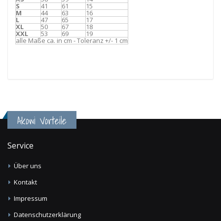
S
41
61
15
M
44
63
16
L
47
65
17
XL
50
67
18
XXL
53
69
19
alle Maße ca. in cm - Toleranz +/- 1 cm
Akowi Vorteile
Service
Über uns
Kontakt
Impressum
Datenschutzerklärung