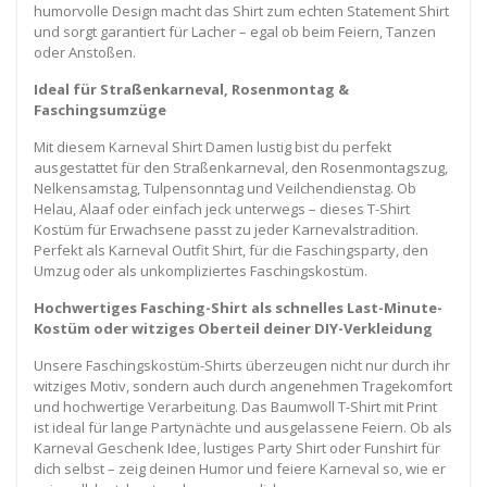
humorvolle Design macht das Shirt zum echten Statement Shirt
und sorgt garantiert für Lacher – egal ob beim Feiern, Tanzen
oder Anstoßen.
Ideal für Straßenkarneval, Rosenmontag &
Faschingsumzüge
Mit diesem Karneval Shirt Damen lustig bist du perfekt
ausgestattet für den Straßenkarneval, den Rosenmontagszug,
Nelkensamstag, Tulpensonntag und Veilchendienstag. Ob
Helau, Alaaf oder einfach jeck unterwegs – dieses T-Shirt
Kostüm für Erwachsene passt zu jeder Karnevalstradition.
Perfekt als Karneval Outfit Shirt, für die Faschingsparty, den
Umzug oder als unkompliziertes Faschingskostüm.
Hochwertiges Fasching-Shirt als schnelles Last-Minute-
Kostüm oder witziges Oberteil deiner DIY-Verkleidung
Unsere Faschingskostüm-Shirts überzeugen nicht nur durch ihr
witziges Motiv, sondern auch durch angenehmen Tragekomfort
und hochwertige Verarbeitung. Das Baumwoll T-Shirt mit Print
ist ideal für lange Partynächte und ausgelassene Feiern. Ob als
Karneval Geschenk Idee, lustiges Party Shirt oder Funshirt für
dich selbst – zeig deinen Humor und feiere Karneval so, wie er