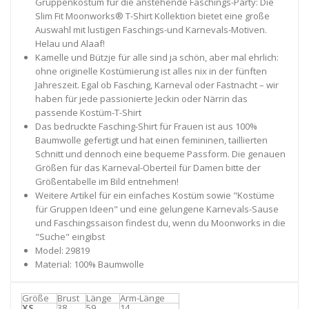
Gruppenkostüm für die anstehende Faschings-Party: Die
Slim Fit Moonworks® T-Shirt Kollektion bietet eine große
Auswahl mit lustigen Faschings-und Karnevals-Motiven.
Helau und Alaaf!
Kamelle und Bützje für alle sind ja schön, aber mal ehrlich:
ohne originelle Kostümierung ist alles nix in der fünften
Jahreszeit. Egal ob Fasching, Karneval oder Fastnacht – wir
haben für jede passionierte Jeckin oder Närrin das
passende Kostüm-T-Shirt
Das bedruckte Fasching-Shirt für Frauen ist aus 100%
Baumwolle gefertigt und hat einen femininen, taillierten
Schnitt und dennoch eine bequeme Passform. Die genauen
Größen für das Karneval-Oberteil für Damen bitte der
Größentabelle im Bild entnehmen!
Weitere Artikel für ein einfaches Kostüm sowie "Kostüme
für Gruppen Ideen" und eine gelungene Karnevals-Sause
und Faschingssaison findest du, wenn du Moonworks in die
"Suche" eingibst
Model: 29819
Material: 100% Baumwolle
Größe
Brust
Länge
Arm-Länge
XS
38
59
14