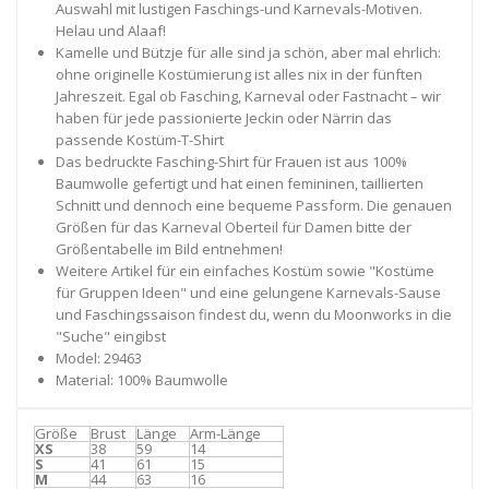
Auswahl mit lustigen Faschings-und Karnevals-Motiven.
Helau und Alaaf!
Kamelle und Bützje für alle sind ja schön, aber mal ehrlich:
ohne originelle Kostümierung ist alles nix in der fünften
Jahreszeit. Egal ob Fasching, Karneval oder Fastnacht – wir
haben für jede passionierte Jeckin oder Närrin das
passende Kostüm-T-Shirt
Das bedruckte Fasching-Shirt für Frauen ist aus 100%
Baumwolle gefertigt und hat einen femininen, taillierten
Schnitt und dennoch eine bequeme Passform. Die genauen
Größen für das Karneval Oberteil für Damen bitte der
Größentabelle im Bild entnehmen!
Weitere Artikel für ein einfaches Kostüm sowie "Kostüme
für Gruppen Ideen" und eine gelungene Karnevals-Sause
und Faschingssaison findest du, wenn du Moonworks in die
"Suche" eingibst
Model: 29463
Material: 100% Baumwolle
Größe
Brust
Länge
Arm-Länge
XS
38
59
14
S
41
61
15
M
44
63
16