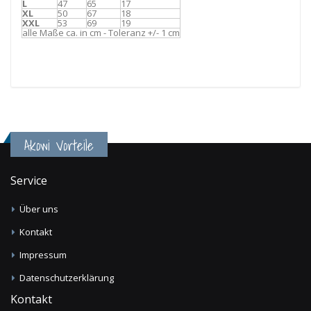
L
47
65
17
XL
50
67
18
XXL
53
69
19
alle Maße ca. in cm - Toleranz +/- 1 cm
Akowi Vorteile
Service
Über uns
Kontakt
Impressum
Datenschutzerklärung
Kontakt