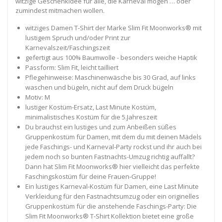
witzige Geschenkidee für alle, die Karneval mögen … oder
zumindest mitmachen wollen.
witziges Damen T-Shirt der Marke Slim Fit Moonworks® mit
lustigem Spruch und/oder Print zur
Karnevalszeit/Faschingszeit
gefertigt aus 100% Baumwolle - besonders weiche Haptik
Passform: Slim Fit, leicht tailliert
Pflegehinweise: Maschinenwäsche bis 30 Grad, auf links
waschen und bügeln, nicht auf dem Druck bügeln
Motiv: M
lustiger Kostüm-Ersatz, Last Minute Kostüm,
minimalistisches Kostüm für die 5.Jahreszeit
Du brauchst ein lustiges und zum Anbeißen süßes
Gruppenkostüm für Damen, mit dem du mit deinen Mädels
jede Faschings- und Karneval-Party rockst und ihr auch bei
jedem noch so bunten Fastnachts-Umzug richtig auffallt?
Dann hat Slim Fit Moonworks® hier vielleicht das perfekte
Faschingskostüm für deine Frauen-Gruppe!
Ein lustiges Karneval-Kostüm für Damen, eine Last Minute
Verkleidung für den Fastnachtsumzug oder ein originelles
Gruppenkostüm für die anstehende Faschings-Party: Die
Slim Fit Moonworks® T-Shirt Kollektion bietet eine große