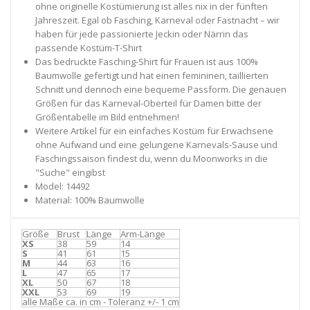
ohne originelle Kostümierung ist alles nix in der fünften
Jahreszeit. Egal ob Fasching, Karneval oder Fastnacht – wir
haben für jede passionierte Jeckin oder Närrin das
passende Kostüm-T-Shirt
Das bedruckte Fasching-Shirt für Frauen ist aus 100%
Baumwolle gefertigt und hat einen femininen, taillierten
Schnitt und dennoch eine bequeme Passform. Die genauen
Größen für das Karneval-Oberteil für Damen bitte der
Größentabelle im Bild entnehmen!
Weitere Artikel für ein einfaches Kostüm für Erwachsene
ohne Aufwand und eine gelungene Karnevals-Sause und
Faschingssaison findest du, wenn du Moonworks in die
"Suche" eingibst
Model: 14492
Material: 100% Baumwolle
Größe
Brust
Länge
Arm-Länge
XS
38
59
14
S
41
61
15
M
44
63
16
L
47
65
17
XL
50
67
18
XXL
53
69
19
alle Maße ca. in cm - Toleranz +/- 1 cm