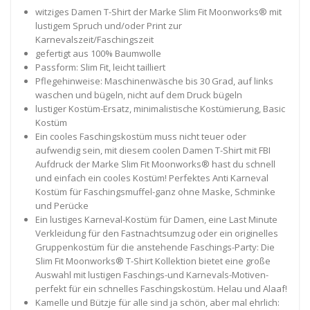
witziges Damen T-Shirt der Marke Slim Fit Moonworks® mit
lustigem Spruch und/oder Print zur
Karnevalszeit/Faschingszeit
gefertigt aus 100% Baumwolle
Passform: Slim Fit, leicht tailliert
Pflegehinweise: Maschinenwäsche bis 30 Grad, auf links
waschen und bügeln, nicht auf dem Druck bügeln
lustiger Kostüm-Ersatz, minimalistische Kostümierung, Basic
Kostüm
Ein cooles Faschingskostüm muss nicht teuer oder
aufwendig sein, mit diesem coolen Damen T-Shirt mit FBI
Aufdruck der Marke Slim Fit Moonworks® hast du schnell
und einfach ein cooles Kostüm! Perfektes Anti Karneval
Kostüm für Faschingsmuffel-ganz ohne Maske, Schminke
und Perücke
Ein lustiges Karneval-Kostüm für Damen, eine Last Minute
Verkleidung für den Fastnachtsumzug oder ein originelles
Gruppenkostüm für die anstehende Faschings-Party: Die
Slim Fit Moonworks® T-Shirt Kollektion bietet eine große
Auswahl mit lustigen Faschings-und Karnevals-Motiven-
perfekt für ein schnelles Faschingskostüm. Helau und Alaaf!
Kamelle und Bützje für alle sind ja schön, aber mal ehrlich: