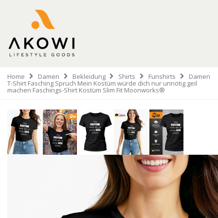
Home
Damen
Bekleidung
Shirts
Funshirts
Damen
T-Shirt Fasching Spruch Mein Kostüm würde dich nur unnötig geil
machen Faschings-Shirt Kostüm Slim Fit Moonworks®