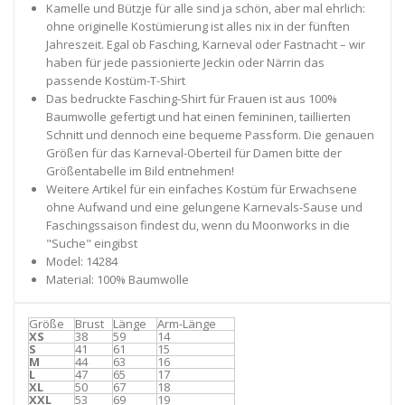
Kamelle und Bützje für alle sind ja schön, aber mal ehrlich:
ohne originelle Kostümierung ist alles nix in der fünften
Jahreszeit. Egal ob Fasching, Karneval oder Fastnacht – wir
haben für jede passionierte Jeckin oder Närrin das
passende Kostüm-T-Shirt
Das bedruckte Fasching-Shirt für Frauen ist aus 100%
Baumwolle gefertigt und hat einen femininen, taillierten
Schnitt und dennoch eine bequeme Passform. Die genauen
Größen für das Karneval-Oberteil für Damen bitte der
Größentabelle im Bild entnehmen!
Weitere Artikel für ein einfaches Kostüm für Erwachsene
ohne Aufwand und eine gelungene Karnevals-Sause und
Faschingssaison findest du, wenn du Moonworks in die
"Suche" eingibst
Model: 14284
Material: 100% Baumwolle
Größe
Brust
Länge
Arm-Länge
XS
38
59
14
S
41
61
15
M
44
63
16
L
47
65
17
XL
50
67
18
XXL
53
69
19