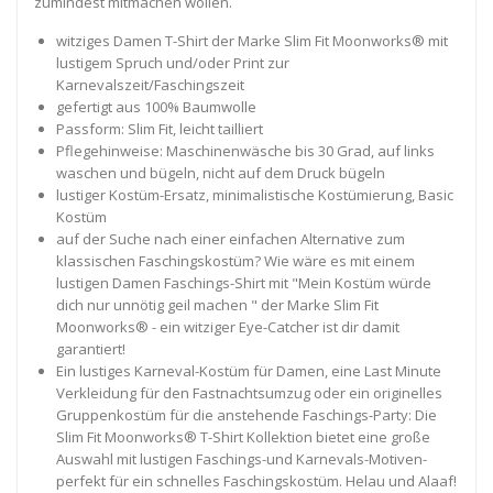
zumindest mitmachen wollen.
witziges Damen T-Shirt der Marke Slim Fit Moonworks® mit
lustigem Spruch und/oder Print zur
Karnevalszeit/Faschingszeit
gefertigt aus 100% Baumwolle
Passform: Slim Fit, leicht tailliert
Pflegehinweise: Maschinenwäsche bis 30 Grad, auf links
waschen und bügeln, nicht auf dem Druck bügeln
lustiger Kostüm-Ersatz, minimalistische Kostümierung, Basic
Kostüm
auf der Suche nach einer einfachen Alternative zum
klassischen Faschingskostüm? Wie wäre es mit einem
lustigen Damen Faschings-Shirt mit "Mein Kostüm würde
dich nur unnötig geil machen " der Marke Slim Fit
Moonworks® - ein witziger Eye-Catcher ist dir damit
garantiert!
Ein lustiges Karneval-Kostüm für Damen, eine Last Minute
Verkleidung für den Fastnachtsumzug oder ein originelles
Gruppenkostüm für die anstehende Faschings-Party: Die
Slim Fit Moonworks® T-Shirt Kollektion bietet eine große
Auswahl mit lustigen Faschings-und Karnevals-Motiven-
perfekt für ein schnelles Faschingskostüm. Helau und Alaaf!