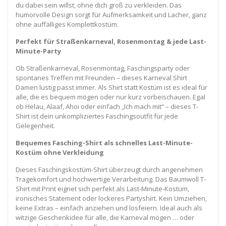
du dabei sein willst, ohne dich groß zu verkleiden. Das
humorvolle Design sorgt für Aufmerksamkeit und Lacher, ganz
ohne auffälliges Komplettkostüm.
Perfekt für Straßenkarneval, Rosenmontag & jede Last-
Minute-Party
Ob Straßenkarneval, Rosenmontag, Faschingsparty oder
spontanes Treffen mit Freunden – dieses Karneval Shirt
Damen lustig passt immer. Als Shirt statt Kostüm ist es ideal für
alle, die es bequem mögen oder nur kurz vorbeischauen. Egal
ob Helau, Alaaf, Ahoi oder einfach „Ich mach mit“ – dieses T-
Shirt ist dein unkompliziertes Faschingsoutfit für jede
Gelegenheit.
Bequemes Fasching-Shirt als schnelles Last-Minute-
Kostüm ohne Verkleidung
Dieses Faschingskostüm-Shirt überzeugt durch angenehmen
Tragekomfort und hochwertige Verarbeitung. Das Baumwoll T-
Shirt mit Print eignet sich perfekt als Last-Minute-Kostüm,
ironisches Statement oder lockeres Partyshirt. Kein Umziehen,
keine Extras – einfach anziehen und losfeiern. Ideal auch als
witzige Geschenkidee für alle, die Karneval mögen … oder