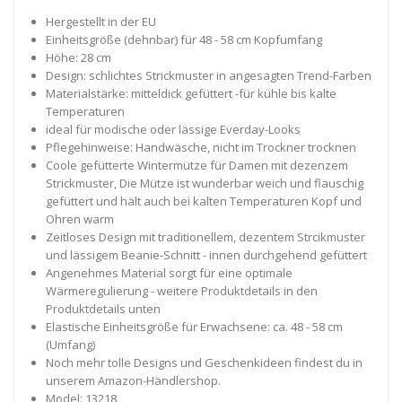
Hergestellt in der EU
Einheitsgröße (dehnbar) für 48 - 58 cm Kopfumfang
Höhe: 28 cm
Design: schlichtes Strickmuster in angesagten Trend-Farben
Materialstärke: mitteldick gefüttert -für kühle bis kalte
Temperaturen
ideal für modische oder lässige Everday-Looks
Pflegehinweise: Handwäsche, nicht im Trockner trocknen
Coole gefütterte Wintermütze für Damen mit dezenzem
Strickmuster, Die Mütze ist wunderbar weich und flauschig
gefüttert und hält auch bei kalten Temperaturen Kopf und
Ohren warm
Zeitloses Design mit traditionellem, dezentem Strcikmuster
und lässigem Beanie-Schnitt - innen durchgehend gefüttert
Angenehmes Material sorgt für eine optimale
Wärmeregulierung - weitere Produktdetails in den
Produktdetails unten
Elastische Einheitsgröße für Erwachsene: ca. 48 - 58 cm
(Umfang)
Noch mehr tolle Designs und Geschenkideen findest du in
unserem Amazon-Händlershop.
Model: 13218